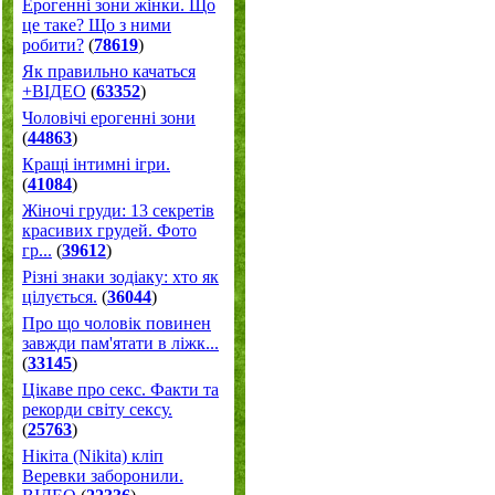
Ерогенні зони жінки. Що
це таке? Що з ними
робити?
(
78619
)
Як правильно качаться
+ВІДЕО
(
63352
)
Чоловічі ерогенні зони
(
44863
)
Кращі інтимні ігри.
(
41084
)
Жіночі груди: 13 секретів
красивих грудей. Фото
гр...
(
39612
)
Різні знаки зодіаку: хто як
цілується.
(
36044
)
Про що чоловік повинен
завжди пам'ятати в ліжк...
(
33145
)
Цікаве про секс. Факти та
рекорди світу сексу.
(
25763
)
Нікіта (Nikita) кліп
Веревки заборонили.