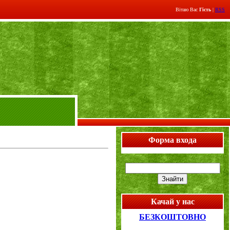
Вітаю Вас
Гість
|
RSS
Форма входа
Качай у нас
БЕЗКОШТОВНО