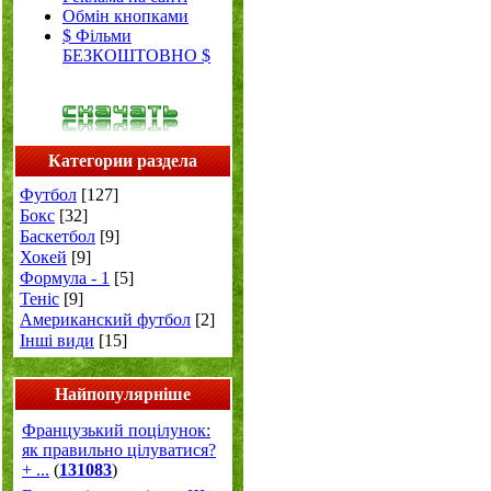
Обмін кнопками
$ Фільми
БЕЗКОШТОВНО $
Категории раздела
Футбол
[127]
Бокс
[32]
Баскетбол
[9]
Хокей
[9]
Формула - 1
[5]
Теніс
[9]
Американский футбол
[2]
Інші види
[15]
Найпопулярніше
Французький поцілунок:
як правильно цілуватися?
+ ...
(
131083
)