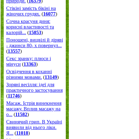
природи.
(
16379
)
Стікіні замість бікіні на
жіночих грудях.
(
16077
)
Сочна красуня диня:
корисні властивості та
калорій...
(
15853
)
Поношені, вицвілі й діряві
- джинси 80- х повернул...
(
13557
)
Секс зранку: плюси і
мінуси
(
13363
)
Освідчення в коханні
різними мовами.
(
13149
)
Зоряні весілля: ідеї для
практичного застосування
(
11746
)
Масаж. Істрія винекнення
масажу. Вплив масажу на
о...
(
11582
)
Свинячий грип. В Україні
виявили від нього ліки.
Я...
(
11018
)