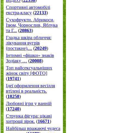
ВІДЕО
(
22336
)
Спортивні автомобілі
екстра-класу
(
22133
)
Cухофрукти. Абрикоси,
Ізюм, Чорнослив, Яблука
та Г...
(
20863
)
Гладка шкіра обличчя:
лікування вугрів
(постакне)....
(
20249
)
Інтимні «фішки» знаків
Зодіаку …
(
20008
)
Топ найсексуальніших
жінок світу [ФОТО]
(
19741
)
Ідеї оформлення весілля
втілені в реальність.
(
18258
)
Любовні ігри у ванній
(
17240
)
Струнка фігура: цікаві
хитрощі зірок.
(
16671
)
Найбільш вражаючі чудеса