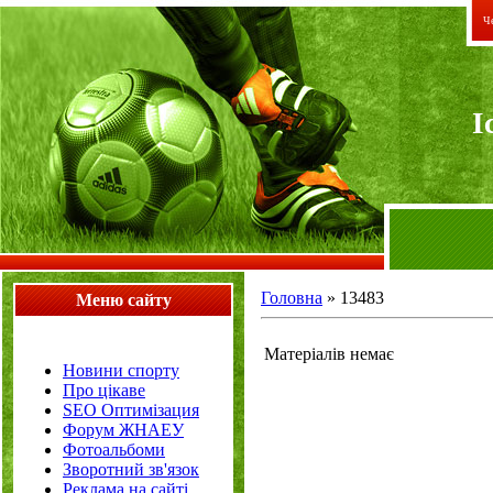
Че
I
Головна
»
13483
Меню сайту
Матеріалів немає
Новини спорту
Про цікаве
SEO Оптимізация
Форум ЖНАЕУ
Фотоальбоми
Зворотний зв'язок
Реклама на сайті