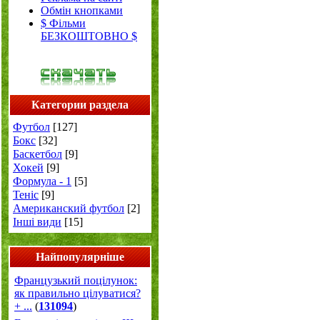
Обмін кнопками
$ Фільми
БЕЗКОШТОВНО $
Категории раздела
Футбол
[127]
Бокс
[32]
Баскетбол
[9]
Хокей
[9]
Формула - 1
[5]
Теніс
[9]
Американский футбол
[2]
Інші види
[15]
Найпопулярніше
Французький поцілунок:
як правильно цілуватися?
+ ...
(
131094
)