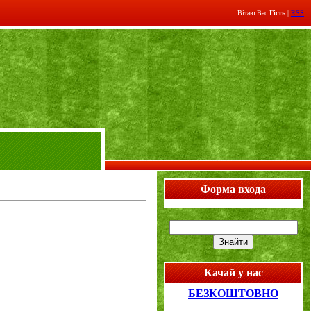
Вітаю Вас
Гість
|
RSS
Форма входа
Качай у нас
БЕЗКОШТОВНО