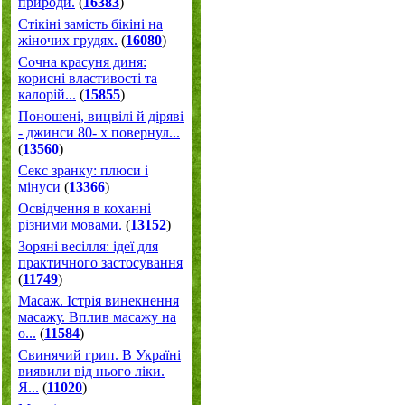
природи.
(
16383
)
Стікіні замість бікіні на
жіночих грудях.
(
16080
)
Сочна красуня диня:
корисні властивості та
калорій...
(
15855
)
Поношені, вицвілі й діряві
- джинси 80- х повернул...
(
13560
)
Секс зранку: плюси і
мінуси
(
13366
)
Освідчення в коханні
різними мовами.
(
13152
)
Зоряні весілля: ідеї для
практичного застосування
(
11749
)
Масаж. Істрія винекнення
масажу. Вплив масажу на
о...
(
11584
)
Свинячий грип. В Україні
виявили від нього ліки.
Я...
(
11020
)