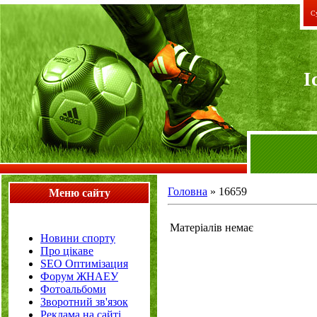
Су
I
Головна
»
16659
Меню сайту
Матеріалів немає
Новини спорту
Про цікаве
SEO Оптимізация
Форум ЖНАЕУ
Фотоальбоми
Зворотний зв'язок
Реклама на сайті