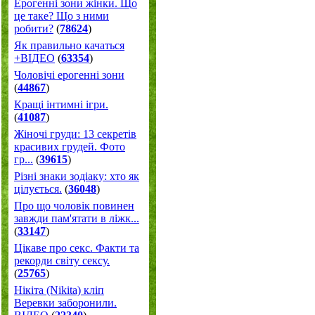
Ерогенні зони жінки. Що
це таке? Що з ними
робити?
(
78624
)
Як правильно качаться
+ВІДЕО
(
63354
)
Чоловічі ерогенні зони
(
44867
)
Кращі інтимні ігри.
(
41087
)
Жіночі груди: 13 секретів
красивих грудей. Фото
гр...
(
39615
)
Різні знаки зодіаку: хто як
цілується.
(
36048
)
Про що чоловік повинен
завжди пам'ятати в ліжк...
(
33147
)
Цікаве про секс. Факти та
рекорди світу сексу.
(
25765
)
Нікіта (Nikita) кліп
Веревки заборонили.