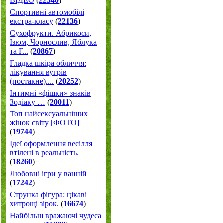
ВІДЕО
(
22340
)
Спортивні автомобілі
екстра-класу
(
22136
)
Cухофрукти. Абрикоси,
Ізюм, Чорнослив, Яблука
та Г...
(
20867
)
Гладка шкіра обличчя:
лікування вугрів
(постакне)....
(
20252
)
Інтимні «фішки» знаків
Зодіаку …
(
20011
)
Топ найсексуальніших
жінок світу [ФОТО]
(
19744
)
Ідеї оформлення весілля
втілені в реальність.
(
18260
)
Любовні ігри у ванній
(
17242
)
Струнка фігура: цікаві
хитрощі зірок.
(
16674
)
Найбільш вражаючі чудеса