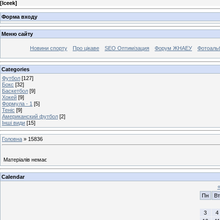
[
Iceek
]
Форма входу
Меню сайту
Новини спорту
Про цікаве
SEO Оптимізация
Форум ЖНАЕУ
Фотоаль
Categories
Футбол
[127]
Бокс
[32]
Баскетбол
[9]
Хокей
[9]
Формула - 1
[5]
Теніс
[9]
Американский футбол
[2]
Інші види
[15]
Головна
»
15836
Матеріалів немає
Calendar
Пн
Вт
3
4