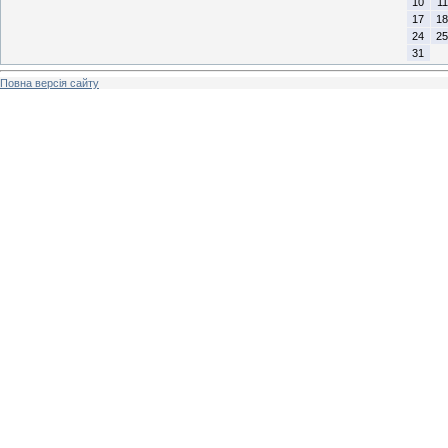
10
11
17
18
24
25
31
Повна версія сайту