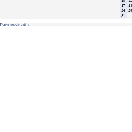
10
11
17
18
24
25
31
Повна версія сайту