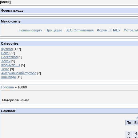
[
Iceek
]
Форма входу
Меню сайту
Новини спорту
Про цікаве
SEO Оптимізация
Форум ЖНАЕУ
Фотоаль
Categories
Футбол
[127]
Бокс
[32]
Баскетбол
[9]
Хокей
[9]
Формула - 1
[5]
Теніс
[9]
Американский футбол
[2]
Інші види
[15]
Головна
»
16060
Матеріалів немає
Calendar
Пн
Вт
3
4