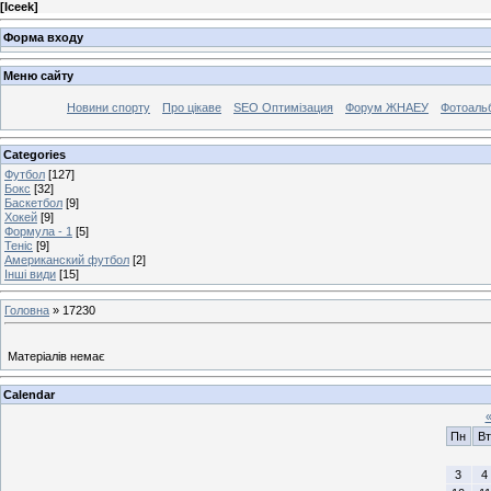
[
Iceek
]
Форма входу
Меню сайту
Новини спорту
Про цікаве
SEO Оптимізация
Форум ЖНАЕУ
Фотоаль
Categories
Футбол
[127]
Бокс
[32]
Баскетбол
[9]
Хокей
[9]
Формула - 1
[5]
Теніс
[9]
Американский футбол
[2]
Інші види
[15]
Головна
»
17230
Матеріалів немає
Calendar
Пн
Вт
3
4