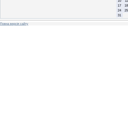
10
11
17
18
24
25
31
Повна версія сайту