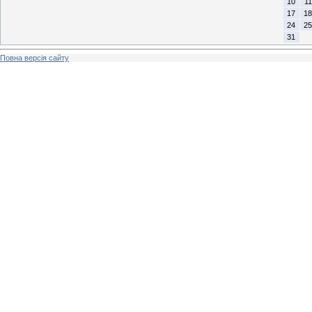
10
11
17
18
24
25
31
Повна версія сайту