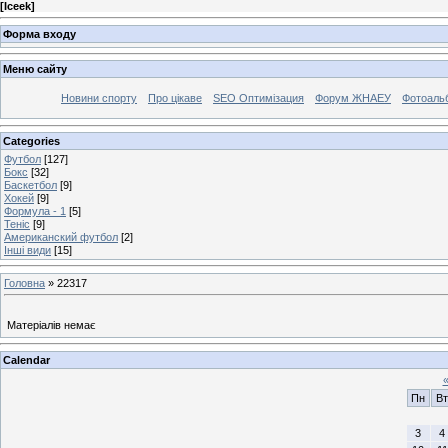
[
Iceek
]
Форма входу
Меню сайту
Новини спорту
Про цікаве
SEO Оптимізация
Форум ЖНАЕУ
Фотоаль
Categories
Футбол
[127]
Бокс
[32]
Баскетбол
[9]
Хокей
[9]
Формула - 1
[5]
Теніс
[9]
Американский футбол
[2]
Інші види
[15]
Головна
»
22317
Матеріалів немає
Calendar
Пн
Вт
3
4