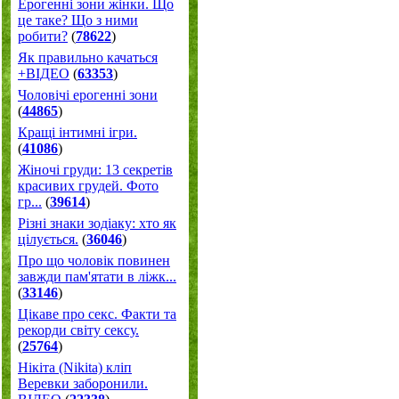
Ерогенні зони жінки. Що
це таке? Що з ними
робити?
(
78622
)
Як правильно качаться
+ВІДЕО
(
63353
)
Чоловічі ерогенні зони
(
44865
)
Кращі інтимні ігри.
(
41086
)
Жіночі груди: 13 секретів
красивих грудей. Фото
гр...
(
39614
)
Різні знаки зодіаку: хто як
цілується.
(
36046
)
Про що чоловік повинен
завжди пам'ятати в ліжк...
(
33146
)
Цікаве про секс. Факти та
рекорди світу сексу.
(
25764
)
Нікіта (Nikita) кліп
Веревки заборонили.