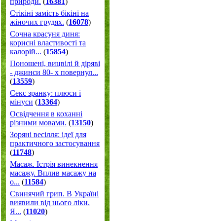
природи.
(
16381
)
Стікіні замість бікіні на
жіночих грудях.
(
16078
)
Сочна красуня диня:
корисні властивості та
калорій...
(
15854
)
Поношені, вицвілі й діряві
- джинси 80- х повернул...
(
13559
)
Секс зранку: плюси і
мінуси
(
13364
)
Освідчення в коханні
різними мовами.
(
13150
)
Зоряні весілля: ідеї для
практичного застосування
(
11748
)
Масаж. Істрія винекнення
масажу. Вплив масажу на
о...
(
11584
)
Свинячий грип. В Україні
виявили від нього ліки.
Я...
(
11020
)