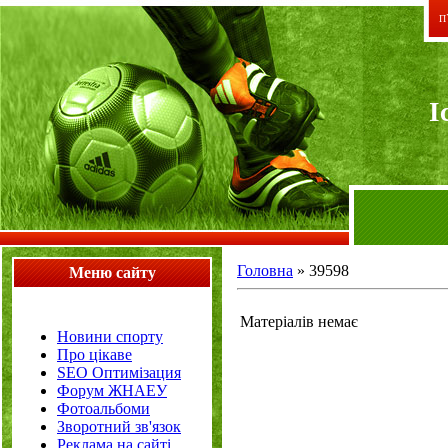
П`
I
Головна
»
39598
Меню сайту
Матеріалів немає
Новини спорту
Про цікаве
SEO Оптимізация
Форум ЖНАЕУ
Фотоальбоми
Зворотний зв'язок
Реклама на сайті