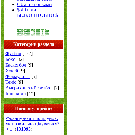
Обмін кнопками
$ Фільми
БЕЗКОШТОВНО $
Категории раздела
Футбол
[127]
Бокс
[32]
Баскетбол
[9]
Хокей
[9]
Формула - 1
[5]
Теніс
[9]
Американский футбол
[2]
Інші види
[15]
Найпопулярніше
Французький поцілунок:
як правильно цілуватися?
+ ...
(
131093
)