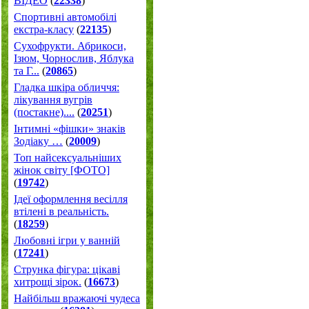
ВІДЕО
(
22338
)
Спортивні автомобілі
екстра-класу
(
22135
)
Cухофрукти. Абрикоси,
Ізюм, Чорнослив, Яблука
та Г...
(
20865
)
Гладка шкіра обличчя:
лікування вугрів
(постакне)....
(
20251
)
Інтимні «фішки» знаків
Зодіаку …
(
20009
)
Топ найсексуальніших
жінок світу [ФОТО]
(
19742
)
Ідеї оформлення весілля
втілені в реальність.
(
18259
)
Любовні ігри у ванній
(
17241
)
Струнка фігура: цікаві
хитрощі зірок.
(
16673
)
Найбільш вражаючі чудеса