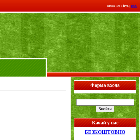
Вітаю Вас
Гість
|
RSS
Форма входа
Качай у нас
БЕЗКОШТОВНО