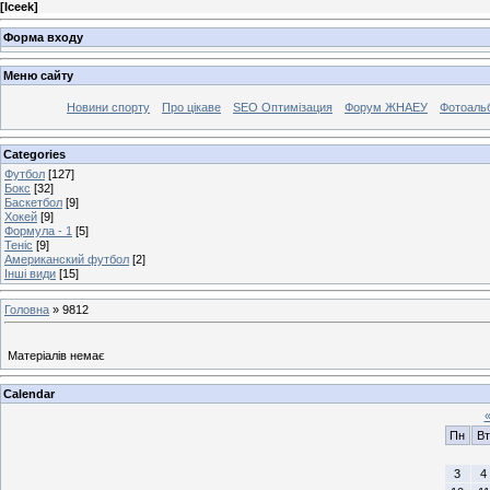
[
Iceek
]
Форма входу
Меню сайту
Новини спорту
Про цікаве
SEO Оптимізация
Форум ЖНАЕУ
Фотоаль
Categories
Футбол
[127]
Бокс
[32]
Баскетбол
[9]
Хокей
[9]
Формула - 1
[5]
Теніс
[9]
Американский футбол
[2]
Інші види
[15]
Головна
»
9812
Матеріалів немає
Calendar
Пн
Вт
3
4