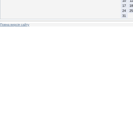
10
11
17
18
24
25
31
Повна версія сайту