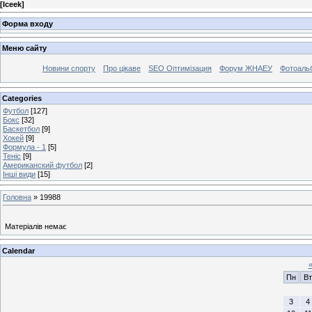
[
Iceek
]
Форма входу
Меню сайту
Новини спорту
Про цікаве
SEO Оптимізация
Форум ЖНАЕУ
Фотоаль
Categories
Футбол
[127]
Бокс
[32]
Баскетбол
[9]
Хокей
[9]
Формула - 1
[5]
Теніс
[9]
Американский футбол
[2]
Інші види
[15]
Головна
»
19988
Матеріалів немає
Calendar
Пн
Вт
3
4