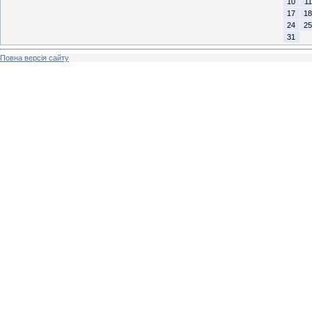
10
11
17
18
24
25
31
Повна версія сайту