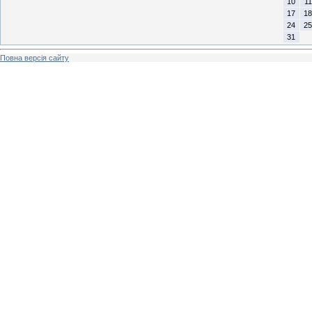
10
11
17
18
24
25
31
Повна версія сайту