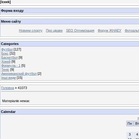
[
Iceek
]
Форма входу
Меню сайту
Новини спорту
Про цікаве
SEO Оптимізация
Форум ЖНАЕУ
Фотоаль
Categories
Футбол
[127]
Бокс
[32]
Баскетбол
[9]
Хокей
[9]
Формула - 1
[5]
Теніс
[9]
Американский футбол
[2]
Інші види
[15]
Головна
»
41073
Матеріалів немає
Calendar
Пн
Вт
3
4