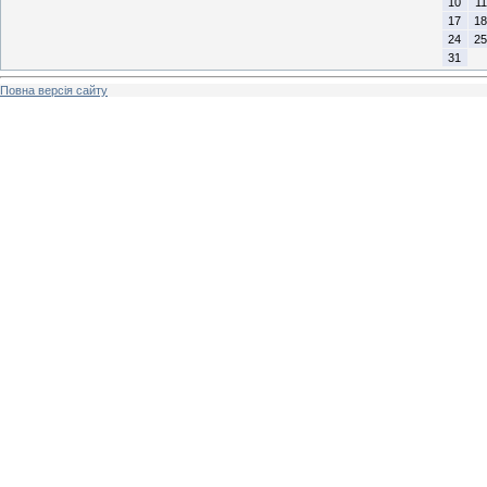
10
11
17
18
24
25
31
Повна версія сайту