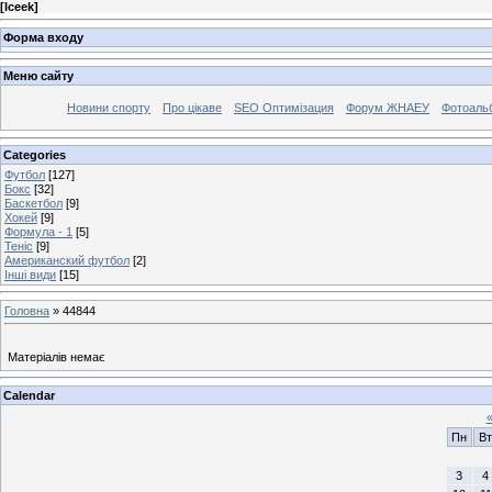
[
Iceek
]
Форма входу
Меню сайту
Новини спорту
Про цікаве
SEO Оптимізация
Форум ЖНАЕУ
Фотоаль
Categories
Футбол
[127]
Бокс
[32]
Баскетбол
[9]
Хокей
[9]
Формула - 1
[5]
Теніс
[9]
Американский футбол
[2]
Інші види
[15]
Головна
»
44844
Матеріалів немає
Calendar
Пн
Вт
3
4