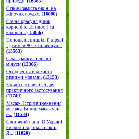
природи.
(
16383
)
Стікіні замість бікіні на
жіночих грудях.
(
16080
)
Сочна красуня диня:
корисні властивості та
калорій...
(
15856
)
Поношені, вицвілі й діряві
- джинси 80- х повернул...
(
13563
)
Секс зранку: плюси і
мінуси
(
13366
)
Освідчення в коханні
різними мовами.
(
13153
)
Зоряні весілля: ідеї для
практичного застосування
(
11749
)
Масаж. Істрія винекнення
масажу. Вплив масажу на
о...
(
11584
)
Свинячий грип. В Україні
виявили від нього ліки.
Я...
(
11020
)