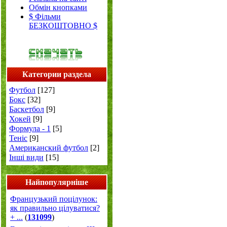
Обмін кнопками
$ Фільми
БЕЗКОШТОВНО $
Категории раздела
Футбол
[127]
Бокс
[32]
Баскетбол
[9]
Хокей
[9]
Формула - 1
[5]
Теніс
[9]
Американский футбол
[2]
Інші види
[15]
Найпопулярніше
Французький поцілунок:
як правильно цілуватися?
+ ...
(
131099
)