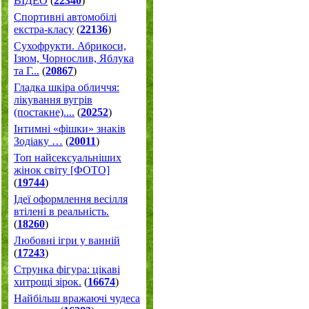
ВІДЕО
(
22340
)
Спортивні автомобілі
екстра-класу
(
22136
)
Cухофрукти. Абрикоси,
Ізюм, Чорнослив, Яблука
та Г...
(
20867
)
Гладка шкіра обличчя:
лікування вугрів
(постакне)....
(
20252
)
Інтимні «фішки» знаків
Зодіаку …
(
20011
)
Топ найсексуальніших
жінок світу [ФОТО]
(
19744
)
Ідеї оформлення весілля
втілені в реальність.
(
18260
)
Любовні ігри у ванній
(
17243
)
Струнка фігура: цікаві
хитрощі зірок.
(
16674
)
Найбільш вражаючі чудеса