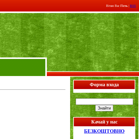
Вітаю Вас
Гість
|
RSS
Форма входа
Качай у нас
БЕЗКОШТОВНО