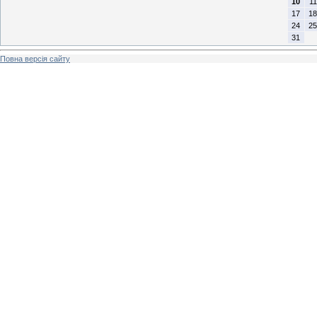
10
11
17
18
24
25
31
Повна версія сайту