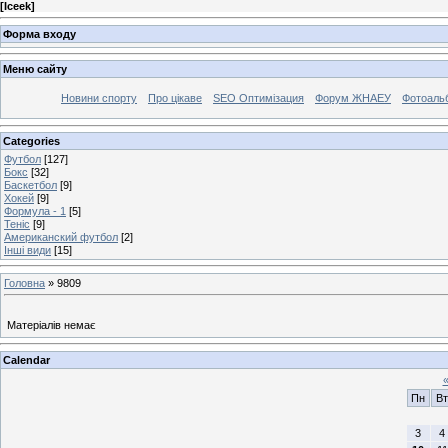
[
Iceek
]
Форма входу
Меню сайту
Новини спорту
Про цікаве
SEO Оптимізация
Форум ЖНАЕУ
Фотоаль
Categories
Футбол
[127]
Бокс
[32]
Баскетбол
[9]
Хокей
[9]
Формула - 1
[5]
Теніс
[9]
Американский футбол
[2]
Інші види
[15]
Головна
»
9809
Матеріалів немає
Calendar
Пн
Вт
3
4