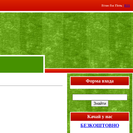
Вітаю Вас
Гість
|
RSS
Форма входа
Качай у нас
БЕЗКОШТОВНО