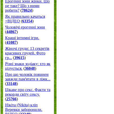
Ерогенні зони жінки. Що
це таке? Що з ними
робити?
(
78624
)
Як правильно качаться
+ВІДЕО
(
63354
)
Чоловічі ерогенні зони
(
44867
)
Кращі інтимні ігри.
(
41087
)
Жіночі груди: 13 секретів
красивих грудей. Фото
гр...
(
39615
)
Різні знаки зодіаку: хто як
цілується.
(
36048
)
Про що чоловік повинен
завжди пам'ятати в ліжк...
(
33148
)
Цікаве про секс. Факти та
рекорди світу сексу.
(
25766
)
Нікіта (Nikita) кліп
Веревки заборонили.