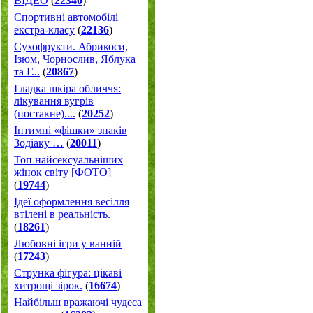
ВІДЕО
(
22340
)
Спортивні автомобілі
екстра-класу
(
22136
)
Cухофрукти. Абрикоси,
Ізюм, Чорнослив, Яблука
та Г...
(
20867
)
Гладка шкіра обличчя:
лікування вугрів
(постакне)....
(
20252
)
Інтимні «фішки» знаків
Зодіаку …
(
20011
)
Топ найсексуальніших
жінок світу [ФОТО]
(
19744
)
Ідеї оформлення весілля
втілені в реальність.
(
18261
)
Любовні ігри у ванній
(
17243
)
Струнка фігура: цікаві
хитрощі зірок.
(
16674
)
Найбільш вражаючі чудеса