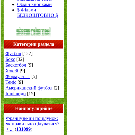
Обмін кнопками
$ Фільми
БЕЗКОШТОВНО $
Категории раздела
Футбол
[127]
Бокс
[32]
Баскетбол
[9]
Хокей
[9]
Формула - 1
[5]
Теніс
[9]
Американский футбол
[2]
Інші види
[15]
Найпопулярніше
Французький поцілунок:
як правильно цілуватися?
+ ...
(
131099
)