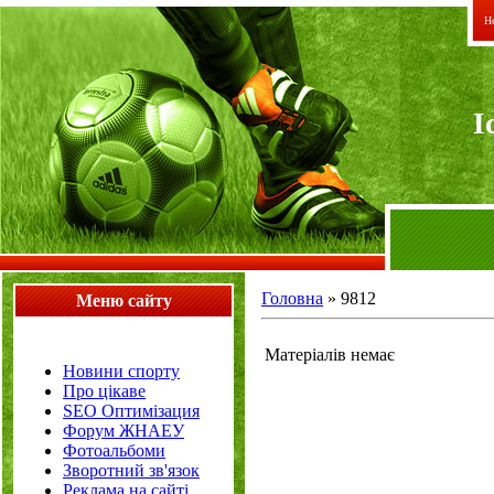
Не
I
Головна
»
9812
Меню сайту
Матеріалів немає
Новини спорту
Про цікаве
SEO Оптимізация
Форум ЖНАЕУ
Фотоальбоми
Зворотний зв'язок
Реклама на сайті