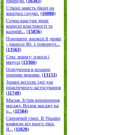
природи.
(
16383
)
Стікіні замість бікіні на
жіночих грудях.
(
16080
)
Сочна красуня диня:
корисні властивості та
калорій...
(
15856
)
Поношені, вицвілі й діряві
- джинси 80- х повернул...
(
13563
)
Секс зранку: плюси і
мінуси
(
13366
)
Освідчення в коханні
різними мовами.
(
13153
)
Зоряні весілля: ідеї для
практичного застосування
(
11749
)
Масаж. Істрія винекнення
масажу. Вплив масажу на
о...
(
11584
)
Свинячий грип. В Україні
виявили від нього ліки.
Я...
(
11020
)