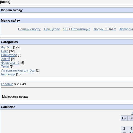
[
Iceek
]
Форма входу
Меню сайту
Новини спорту
Про цікаве
SEO Оптимізация
Форум ЖНАЕУ
Фотоаль
Categories
Футбол
[127]
Бокс
[32]
Баскетбол
[9]
Хокей
[9]
Формула - 1
[5]
Теніс
[9]
Американский футбол
[2]
Інші види
[15]
Головна
»
20849
Матеріалів немає
Calendar
Пн
Вт
3
4