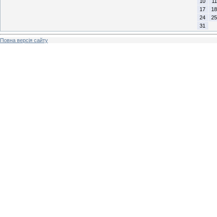
10
11
17
18
24
25
31
Повна версія сайту