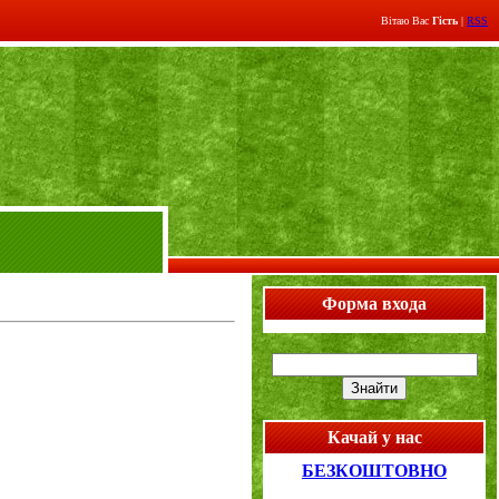
Вітаю Вас
Гість
|
RSS
Форма входа
Качай у нас
БЕЗКОШТОВНО