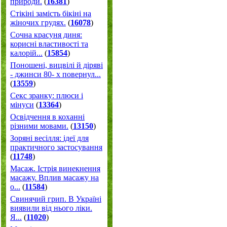
природи.
(
16381
)
Стікіні замість бікіні на
жіночих грудях.
(
16078
)
Сочна красуня диня:
корисні властивості та
калорій...
(
15854
)
Поношені, вицвілі й діряві
- джинси 80- х повернул...
(
13559
)
Секс зранку: плюси і
мінуси
(
13364
)
Освідчення в коханні
різними мовами.
(
13150
)
Зоряні весілля: ідеї для
практичного застосування
(
11748
)
Масаж. Істрія винекнення
масажу. Вплив масажу на
о...
(
11584
)
Свинячий грип. В Україні
виявили від нього ліки.
Я...
(
11020
)