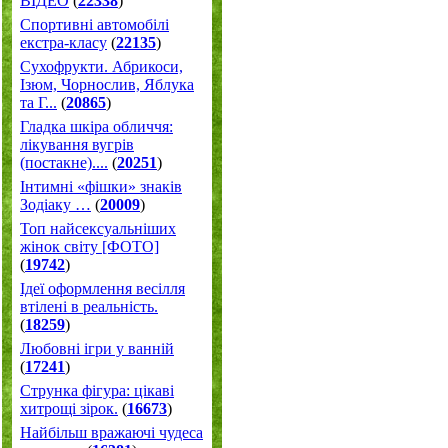
ВІДЕО
(
22338
)
Спортивні автомобілі
екстра-класу
(
22135
)
Cухофрукти. Абрикоси,
Ізюм, Чорнослив, Яблука
та Г...
(
20865
)
Гладка шкіра обличчя:
лікування вугрів
(постакне)....
(
20251
)
Інтимні «фішки» знаків
Зодіаку …
(
20009
)
Топ найсексуальніших
жінок світу [ФОТО]
(
19742
)
Ідеї оформлення весілля
втілені в реальність.
(
18259
)
Любовні ігри у ванній
(
17241
)
Струнка фігура: цікаві
хитрощі зірок.
(
16673
)
Найбільш вражаючі чудеса