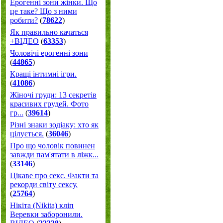
Ерогенні зони жінки. Що
це таке? Що з ними
робити?
(
78622
)
Як правильно качаться
+ВІДЕО
(
63353
)
Чоловічі ерогенні зони
(
44865
)
Кращі інтимні ігри.
(
41086
)
Жіночі груди: 13 секретів
красивих грудей. Фото
гр...
(
39614
)
Різні знаки зодіаку: хто як
цілується.
(
36046
)
Про що чоловік повинен
завжди пам'ятати в ліжк...
(
33146
)
Цікаве про секс. Факти та
рекорди світу сексу.
(
25764
)
Нікіта (Nikita) кліп
Веревки заборонили.