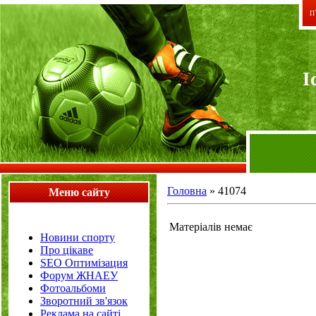
П`
I
Головна
»
41074
Меню сайту
Матеріалів немає
Новини спорту
Про цікаве
SEO Оптимізация
Форум ЖНАЕУ
Фотоальбоми
Зворотний зв'язок
Реклама на сайті