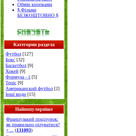
Обмін кнопками
$ Фільми
БЕЗКОШТОВНО $
Категории раздела
Футбол
[127]
Бокс
[32]
Баскетбол
[9]
Хокей
[9]
Формула - 1
[5]
Теніс
[9]
Американский футбол
[2]
Інші види
[15]
Найпопулярніше
Французький поцілунок:
як правильно цілуватися?
+ ...
(
131093
)