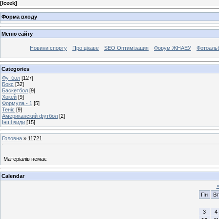
[
Iceek
]
Форма входу
Меню сайту
Новини спорту
Про цікаве
SEO Оптимізация
Форум ЖНАЕУ
Фотоаль
Categories
Футбол
[127]
Бокс
[32]
Баскетбол
[9]
Хокей
[9]
Формула - 1
[5]
Теніс
[9]
Американский футбол
[2]
Інші види
[15]
Головна
»
11721
Матеріалів немає
Calendar
Пн
Вт
3
4