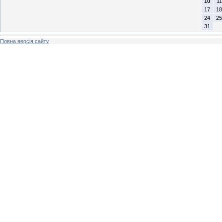
10
11
17
18
24
25
31
Повна версія сайту