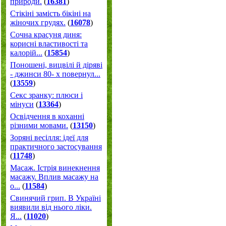
природи.
(
16381
)
Стікіні замість бікіні на
жіночих грудях.
(
16078
)
Сочна красуня диня:
корисні властивості та
калорій...
(
15854
)
Поношені, вицвілі й діряві
- джинси 80- х повернул...
(
13559
)
Секс зранку: плюси і
мінуси
(
13364
)
Освідчення в коханні
різними мовами.
(
13150
)
Зоряні весілля: ідеї для
практичного застосування
(
11748
)
Масаж. Істрія винекнення
масажу. Вплив масажу на
о...
(
11584
)
Свинячий грип. В Україні
виявили від нього ліки.
Я...
(
11020
)