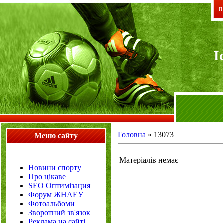
П`
I
Головна
»
13073
Меню сайту
Матеріалів немає
Новини спорту
Про цікаве
SEO Оптимізация
Форум ЖНАЕУ
Фотоальбоми
Зворотний зв'язок
Реклама на сайті