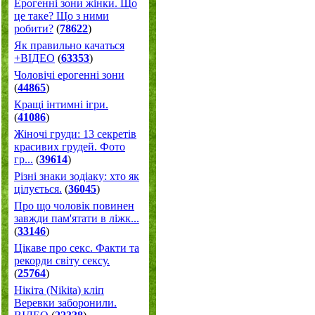
Ерогенні зони жінки. Що
це таке? Що з ними
робити?
(
78622
)
Як правильно качаться
+ВІДЕО
(
63353
)
Чоловічі ерогенні зони
(
44865
)
Кращі інтимні ігри.
(
41086
)
Жіночі груди: 13 секретів
красивих грудей. Фото
гр...
(
39614
)
Різні знаки зодіаку: хто як
цілується.
(
36045
)
Про що чоловік повинен
завжди пам'ятати в ліжк...
(
33146
)
Цікаве про секс. Факти та
рекорди світу сексу.
(
25764
)
Нікіта (Nikita) кліп
Веревки заборонили.