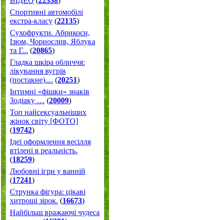
ВІДЕО
(
22338
)
Спортивні автомобілі
екстра-класу
(
22135
)
Cухофрукти. Абрикоси,
Ізюм, Чорнослив, Яблука
та Г...
(
20865
)
Гладка шкіра обличчя:
лікування вугрів
(постакне)....
(
20251
)
Інтимні «фішки» знаків
Зодіаку …
(
20009
)
Топ найсексуальніших
жінок світу [ФОТО]
(
19742
)
Ідеї оформлення весілля
втілені в реальність.
(
18259
)
Любовні ігри у ванній
(
17241
)
Струнка фігура: цікаві
хитрощі зірок.
(
16673
)
Найбільш вражаючі чудеса