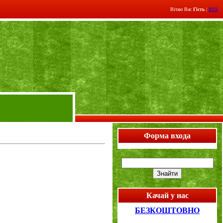
Вітаю Вас
Гість
|
RSS
Форма входа
Качай у нас
БЕЗКОШТОВНО