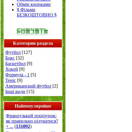
Обмін кнопками
$ Фільми
БЕЗКОШТОВНО $
Категории раздела
Футбол
[127]
Бокс
[32]
Баскетбол
[9]
Хокей
[9]
Формула - 1
[5]
Теніс
[9]
Американский футбол
[2]
Інші види
[15]
Найпопулярніше
Французький поцілунок:
як правильно цілуватися?
+ ...
(
131092
)