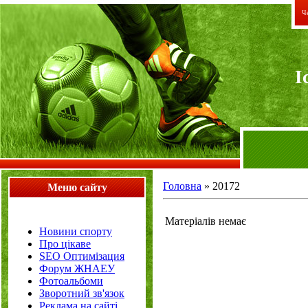
Че
I
Головна
»
20172
Меню сайту
Матеріалів немає
Новини спорту
Про цікаве
SEO Оптимізация
Форум ЖНАЕУ
Фотоальбоми
Зворотний зв'язок
Реклама на сайті