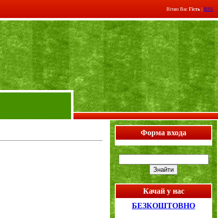
Вітаю Вас
Гість
|
RSS
Форма входа
Качай у нас
БЕЗКОШТОВНО