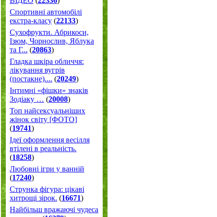
ВІДЕО
(
22336
)
Спортивні автомобілі
екстра-класу
(
22133
)
Cухофрукти. Абрикоси,
Ізюм, Чорнослив, Яблука
та Г...
(
20863
)
Гладка шкіра обличчя:
лікування вугрів
(постакне)....
(
20249
)
Інтимні «фішки» знаків
Зодіаку …
(
20008
)
Топ найсексуальніших
жінок світу [ФОТО]
(
19741
)
Ідеї оформлення весілля
втілені в реальність.
(
18258
)
Любовні ігри у ванній
(
17240
)
Струнка фігура: цікаві
хитрощі зірок.
(
16671
)
Найбільш вражаючі чудеса