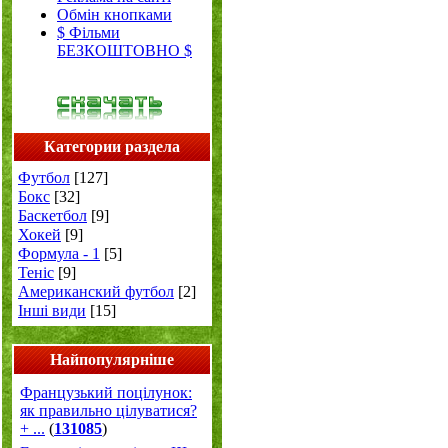
Обмін кнопками
$ Фільми
БЕЗКОШТОВНО $
Категории раздела
Футбол
[127]
Бокс
[32]
Баскетбол
[9]
Хокей
[9]
Формула - 1
[5]
Теніс
[9]
Американский футбол
[2]
Інші види
[15]
Найпопулярніше
Французький поцілунок:
як правильно цілуватися?
+ ...
(
131085
)