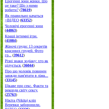
Ерогенні зони жінки. Що
це таке? Що з ними
робити?
(
78619
)
Як правильно качаться
+ВІДЕО
(
63352
)
Чоловічі ерогенні зони
(
44863
)
Кращі інтимні ігри.
(
41084
)
Жіночі груди: 13 секретів
красивих грудей. Фото
гр...
(
39612
)
Різні знаки зодіаку: хто як
цілується.
(
36044
)
Про що чоловік повинен
завжди пам'ятати в ліжк...
(
33145
)
Цікаве про секс. Факти та
рекорди світу сексу.
(
25763
)
Нікіта (Nikita) кліп
Веревки заборонили.