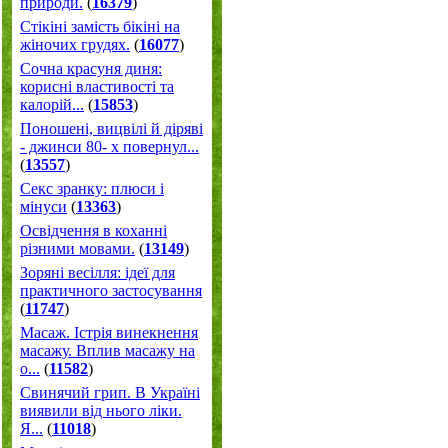
природи.
(
16379
)
Стікіні замість бікіні на
жіночих грудях.
(
16077
)
Сочна красуня диня:
корисні властивості та
калорій...
(
15853
)
Поношені, вицвілі й діряві
- джинси 80- х повернул...
(
13557
)
Секс зранку: плюси і
мінуси
(
13363
)
Освідчення в коханні
різними мовами.
(
13149
)
Зоряні весілля: ідеї для
практичного застосування
(
11747
)
Масаж. Істрія винекнення
масажу. Вплив масажу на
о...
(
11582
)
Свинячий грип. В Україні
виявили від нього ліки.
Я...
(
11018
)