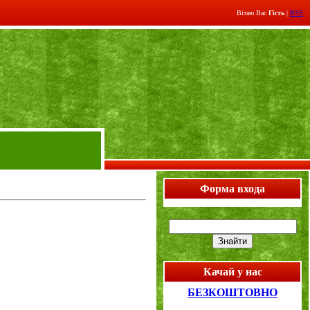
Вітаю Вас
Гість
|
RSS
Форма входа
Качай у нас
БЕЗКОШТОВНО