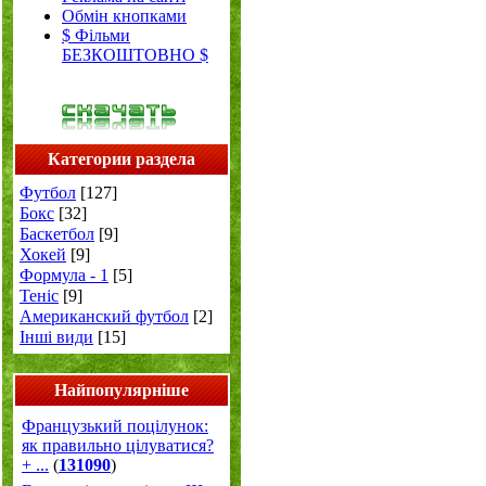
Обмін кнопками
$ Фільми
БЕЗКОШТОВНО $
Категории раздела
Футбол
[127]
Бокс
[32]
Баскетбол
[9]
Хокей
[9]
Формула - 1
[5]
Теніс
[9]
Американский футбол
[2]
Інші види
[15]
Найпопулярніше
Французький поцілунок:
як правильно цілуватися?
+ ...
(
131090
)