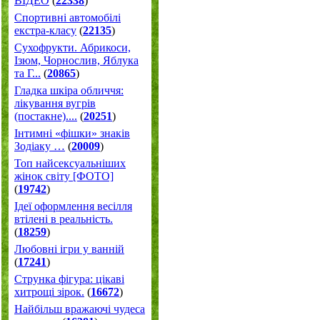
ВІДЕО
(
22338
)
Спортивні автомобілі
екстра-класу
(
22135
)
Cухофрукти. Абрикоси,
Ізюм, Чорнослив, Яблука
та Г...
(
20865
)
Гладка шкіра обличчя:
лікування вугрів
(постакне)....
(
20251
)
Інтимні «фішки» знаків
Зодіаку …
(
20009
)
Топ найсексуальніших
жінок світу [ФОТО]
(
19742
)
Ідеї оформлення весілля
втілені в реальність.
(
18259
)
Любовні ігри у ванній
(
17241
)
Струнка фігура: цікаві
хитрощі зірок.
(
16672
)
Найбільш вражаючі чудеса