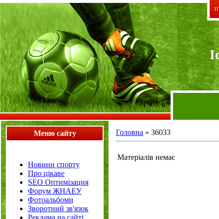
П`
I
Головна
»
36033
Меню сайту
Матеріалів немає
Новини спорту
Про цікаве
SEO Оптимізация
Форум ЖНАЕУ
Фотоальбоми
Зворотний зв'язок
Реклама на сайті