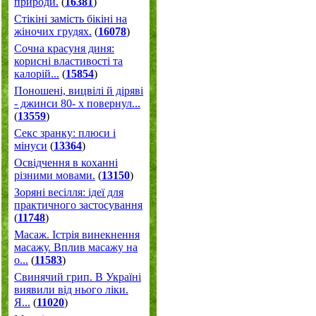
природи.
(
16381
)
Стікіні замість бікіні на
жіночих грудях.
(
16078
)
Сочна красуня диня:
корисні властивості та
калорій...
(
15854
)
Поношені, вицвілі й діряві
- джинси 80- х повернул...
(
13559
)
Секс зранку: плюси і
мінуси
(
13364
)
Освідчення в коханні
різними мовами.
(
13150
)
Зоряні весілля: ідеї для
практичного застосування
(
11748
)
Масаж. Істрія винекнення
масажу. Вплив масажу на
о...
(
11583
)
Свинячий грип. В Україні
виявили від нього ліки.
Я...
(
11020
)