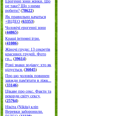
Ерогенні зони жінки. Що
це таке? Що з ними
робити?
(
78622
)
Як правильно качаться
+ВІДЕО
(
63353
)
Чоловічі ерогенні зони
(
44865
)
Кращі інтимні ігри.
(
41086
)
Жіночі груди: 13 секретів
красивих грудей. Фото
гр...
(
39614
)
Різні знаки зодіаку: хто як
цілується.
(
36045
)
Про що чоловік повинен
завжди пам'ятати в ліжк...
(
33146
)
Цікаве про секс. Факти та
рекорди світу сексу.
(
25764
)
Нікіта (Nikita) кліп
Веревки заборонили.