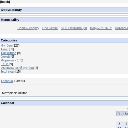
[
Iceek
]
Форма входу
Меню сайту
Новини спорту
Про цікаве
SEO Оптимізация
Форум ЖНАЕУ
Фотоаль
Categories
Футбол
[127]
Бокс
[32]
Баскетбол
[9]
Хокей
[9]
Формула - 1
[5]
Теніс
[9]
Американский футбол
[2]
Інші види
[15]
Головна
»
39594
Матеріалів немає
Calendar
Пн
Вт
3
4