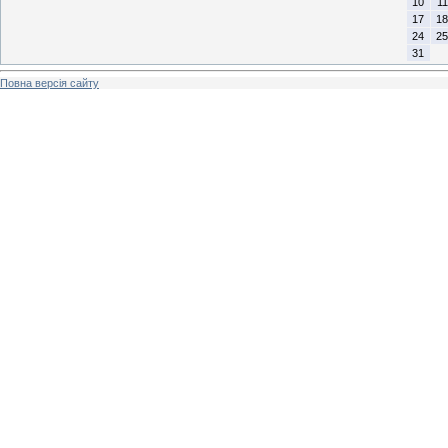
10
11
17
18
24
25
31
Повна версія сайту