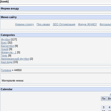
[
Iceek
]
Форма входу
Меню сайту
Новини спорту
Про цікаве
SEO Оптимізация
Форум ЖНАЕУ
Фотоаль
Categories
Футбол
[127]
Бокс
[32]
Баскетбол
[9]
Хокей
[9]
Формула - 1
[5]
Теніс
[9]
Американский футбол
[2]
Інші види
[15]
Головна
»
44850
Матеріалів немає
Calendar
Пн
Вт
3
4