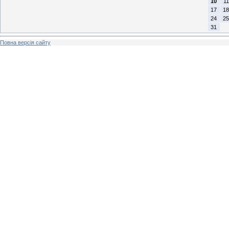
10
11
17
18
24
25
31
Повна версія сайту