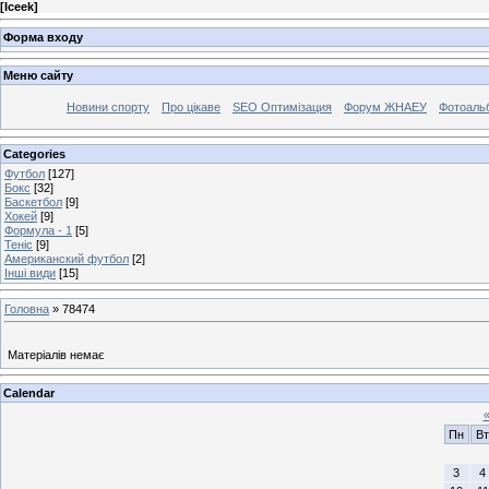
[
Iceek
]
Форма входу
Меню сайту
Новини спорту
Про цікаве
SEO Оптимізация
Форум ЖНАЕУ
Фотоаль
Categories
Футбол
[127]
Бокс
[32]
Баскетбол
[9]
Хокей
[9]
Формула - 1
[5]
Теніс
[9]
Американский футбол
[2]
Інші види
[15]
Головна
»
78474
Матеріалів немає
Calendar
Пн
Вт
3
4