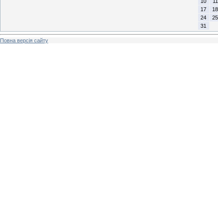
10
11
17
18
24
25
31
Повна версія сайту