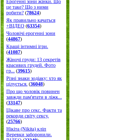
Ерогенні зони жінки. Що
це таке? Що з ними
робити?
(
78624
)
Як правильно качаться
+ВІДЕО
(
63354
)
Чоловічі ерогенні зони
(
44867
)
Кращі інтимні ігри.
(
41087
)
Жіночі груди: 13 секретів
красивих грудей. Фото
гр...
(
39615
)
Різні знаки зодіаку: хто як
цілується.
(
36048
)
Про що чоловік повинен
завжди пам'ятати в ліжк...
(
33147
)
Цікаве про секс. Факти та
рекорди світу сексу.
(
25766
)
Нікіта (Nikita) кліп
Веревки заборонили.