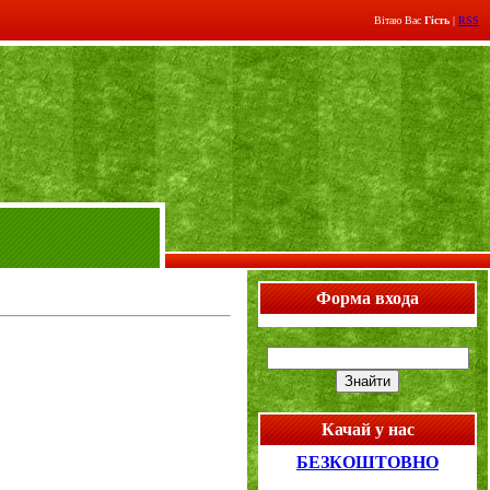
Вітаю Вас
Гість
|
RSS
Форма входа
Качай у нас
БЕЗКОШТОВНО