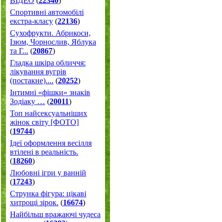
ВІДЕО
(
22340
)
Спортивні автомобілі
екстра-класу
(
22136
)
Cухофрукти. Абрикоси,
Ізюм, Чорнослив, Яблука
та Г...
(
20867
)
Гладка шкіра обличчя:
лікування вугрів
(постакне)....
(
20252
)
Інтимні «фішки» знаків
Зодіаку …
(
20011
)
Топ найсексуальніших
жінок світу [ФОТО]
(
19744
)
Ідеї оформлення весілля
втілені в реальність.
(
18260
)
Любовні ігри у ванній
(
17243
)
Струнка фігура: цікаві
хитрощі зірок.
(
16674
)
Найбільш вражаючі чудеса