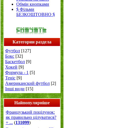
Обмін кнопками
$ Фільми
БЕЗКОШТОВНО $
Категории раздела
Футбол
[127]
Бокс
[32]
Баскетбол
[9]
Хокей
[9]
Формула - 1
[5]
Теніс
[9]
Американский футбол
[2]
Інші види
[15]
Найпопулярніше
Французький поцілунок:
як правильно цілуватися?
+ ...
(
131099
)