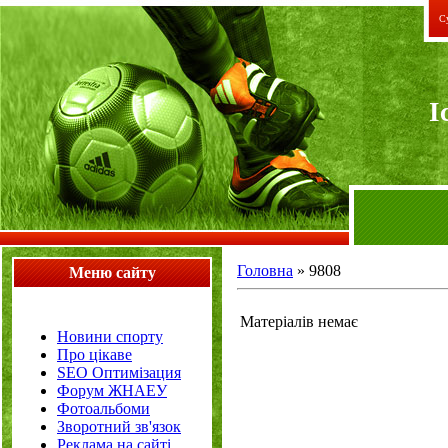
Су
I
Головна
»
9808
Меню сайту
Матеріалів немає
Новини спорту
Про цікаве
SEO Оптимізация
Форум ЖНАЕУ
Фотоальбоми
Зворотний зв'язок
Реклама на сайті