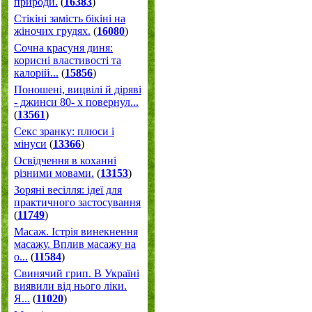
природи.
(
16383
)
Стікіні замість бікіні на
жіночих грудях.
(
16080
)
Сочна красуня диня:
корисні властивості та
калорій...
(
15856
)
Поношені, вицвілі й діряві
- джинси 80- х повернул...
(
13561
)
Секс зранку: плюси і
мінуси
(
13366
)
Освідчення в коханні
різними мовами.
(
13153
)
Зоряні весілля: ідеї для
практичного застосування
(
11749
)
Масаж. Істрія винекнення
масажу. Вплив масажу на
о...
(
11584
)
Свинячий грип. В Україні
виявили від нього ліки.
Я...
(
11020
)