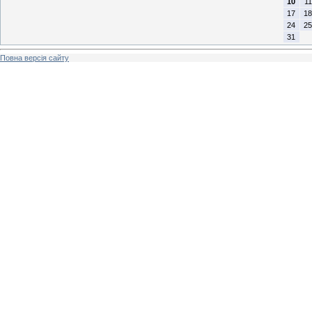
10
11
17
18
24
25
31
Повна версія сайту