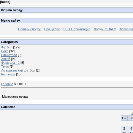
[
Iceek
]
Форма входу
Меню сайту
Новини спорту
Про цікаве
SEO Оптимізация
Форум ЖНАЕУ
Фотоаль
Categories
Футбол
[127]
Бокс
[32]
Баскетбол
[9]
Хокей
[9]
Формула - 1
[5]
Теніс
[9]
Американский футбол
[2]
Інші види
[15]
Головна
»
11010
Матеріалів немає
Calendar
Пн
Вт
3
4