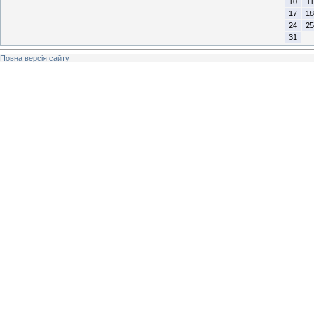
10
11
17
18
24
25
31
Повна версія сайту