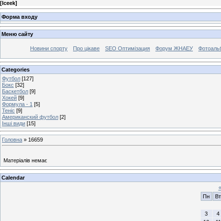
[
Iceek
]
Форма входу
Меню сайту
Новини спорту
Про цікаве
SEO Оптимізация
Форум ЖНАЕУ
Фотоаль
Categories
Футбол
[127]
Бокс
[32]
Баскетбол
[9]
Хокей
[9]
Формула - 1
[5]
Теніс
[9]
Американский футбол
[2]
Інші види
[15]
Головна
»
16659
Матеріалів немає
Calendar
Пн
Вт
3
4