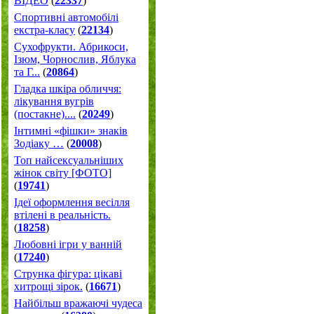
ВІДЕО
(
22337
)
Спортивні автомобілі
екстра-класу
(
22134
)
Cухофрукти. Абрикоси,
Ізюм, Чорнослив, Яблука
та Г...
(
20864
)
Гладка шкіра обличчя:
лікування вугрів
(постакне)....
(
20249
)
Інтимні «фішки» знаків
Зодіаку …
(
20008
)
Топ найсексуальніших
жінок світу [ФОТО]
(
19741
)
Ідеї оформлення весілля
втілені в реальність.
(
18258
)
Любовні ігри у ванній
(
17240
)
Струнка фігура: цікаві
хитрощі зірок.
(
16671
)
Найбільш вражаючі чудеса