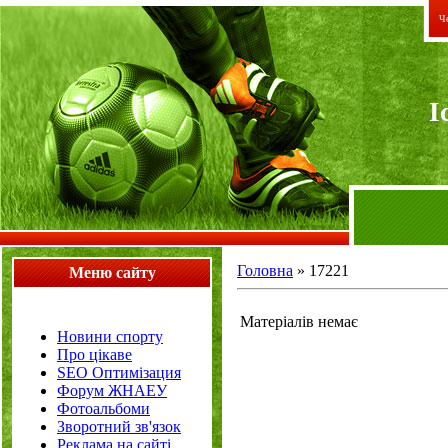
Че
I
Головна
»
17221
Меню сайту
Матеріалів немає
Новини спорту
Про цікаве
SEO Оптимізация
Форум ЖНАЕУ
Фотоальбоми
Зворотний зв'язок
Реклама на сайті