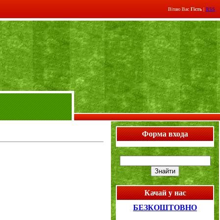
Вітаю Вас
Гість
|
RSS
Форма входа
Качай у нас
БЕЗКОШТОВНО