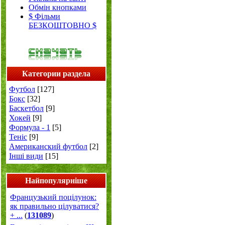
Обмін кнопками
$ Фільми
БЕЗКОШТОВНО $
Категории раздела
Футбол
[127]
Бокс
[32]
Баскетбол
[9]
Хокей
[9]
Формула - 1
[5]
Теніс
[9]
Американский футбол
[2]
Інші види
[15]
Найпопулярніше
Французький поцілунок:
як правильно цілуватися?
+ ...
(
131089
)