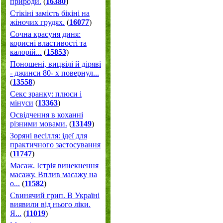
природи.
(
16380
)
Стікіні замість бікіні на
жіночих грудях.
(
16077
)
Сочна красуня диня:
корисні властивості та
калорій...
(
15853
)
Поношені, вицвілі й діряві
- джинси 80- х повернул...
(
13558
)
Секс зранку: плюси і
мінуси
(
13363
)
Освідчення в коханні
різними мовами.
(
13149
)
Зоряні весілля: ідеї для
практичного застосування
(
11747
)
Масаж. Істрія винекнення
масажу. Вплив масажу на
о...
(
11582
)
Свинячий грип. В Україні
виявили від нього ліки.
Я...
(
11019
)