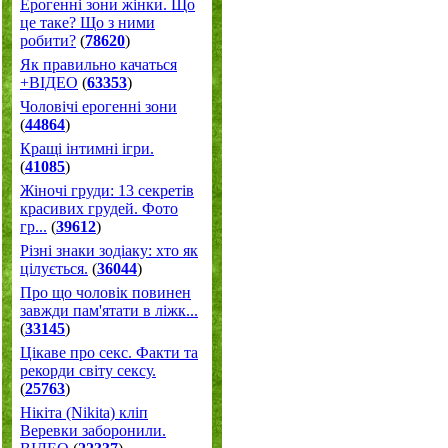
Ерогенні зони жінки. Що
це таке? Що з ними
робити?
(
78620
)
Як правильно качаться
+ВІДЕО
(
63353
)
Чоловічі ерогенні зони
(
44864
)
Кращі інтимні ігри.
(
41085
)
Жіночі груди: 13 секретів
красивих грудей. Фото
гр...
(
39612
)
Різні знаки зодіаку: хто як
цілується.
(
36044
)
Про що чоловік повинен
завжди пам'ятати в ліжк...
(
33145
)
Цікаве про секс. Факти та
рекорди світу сексу.
(
25763
)
Нікіта (Nikita) кліп
Веревки заборонили.