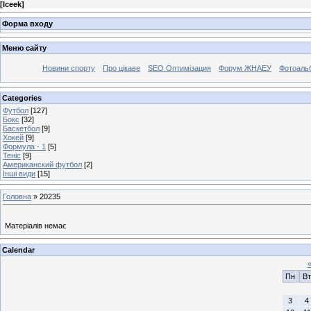
[
Iceek
]
Форма входу
Меню сайту
Новини спорту
Про цікаве
SEO Оптимізация
Форум ЖНАЕУ
Фотоаль
Categories
Футбол
[127]
Бокс
[32]
Баскетбол
[9]
Хокей
[9]
Формула - 1
[5]
Теніс
[9]
Американский футбол
[2]
Інші види
[15]
Головна
»
20235
Матеріалів немає
Calendar
Пн
Вт
3
4