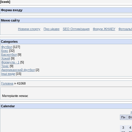
[
Iceek
]
Форма входу
Меню сайту
Новини спорту
Про цікаве
SEO Оптимізация
Форум ЖНАЕУ
Фотоаль
Categories
Футбол
[127]
Бокс
[32]
Баскетбол
[9]
Хокей
[9]
Формула - 1
[5]
Теніс
[9]
Американский футбол
[2]
Інші види
[15]
Головна
»
41068
Матеріалів немає
Calendar
Пн
Вт
3
4