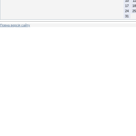
10
11
17
18
24
25
31
Повна версія сайту