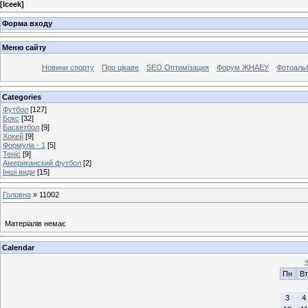
[
Iceek
]
Форма входу
Меню сайту
Новини спорту
Про цікаве
SEO Оптимізация
Форум ЖНАЕУ
Фотоаль
Categories
Футбол
[127]
Бокс
[32]
Баскетбол
[9]
Хокей
[9]
Формула - 1
[5]
Теніс
[9]
Американский футбол
[2]
Інші види
[15]
Головна
»
11002
Матеріалів немає
Calendar
Пн
Вт
3
4