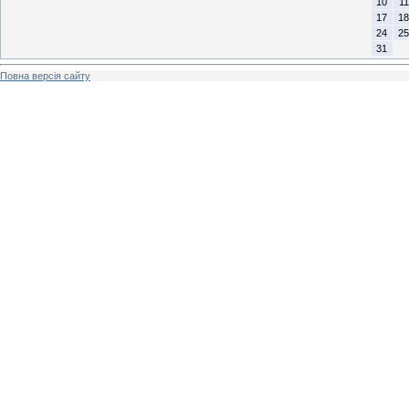
10
11
17
18
24
25
31
Повна версія сайту