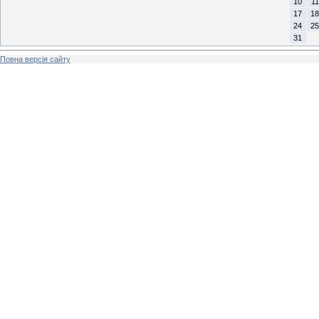
10
11
17
18
24
25
31
Повна версія сайту