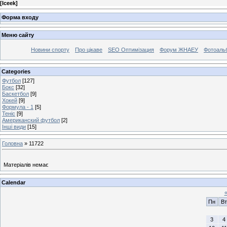
[
Iceek
]
Форма входу
Меню сайту
Новини спорту
Про цікаве
SEO Оптимізация
Форум ЖНАЕУ
Фотоаль
Categories
Футбол
[127]
Бокс
[32]
Баскетбол
[9]
Хокей
[9]
Формула - 1
[5]
Теніс
[9]
Американский футбол
[2]
Інші види
[15]
Головна
»
11722
Матеріалів немає
Calendar
Пн
Вт
3
4