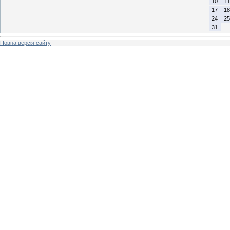
10
11
17
18
24
25
31
Повна версія сайту