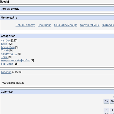
[
Iceek
]
Форма входу
Меню сайту
Новини спорту
Про цікаве
SEO Оптимізация
Форум ЖНАЕУ
Фотоаль
Categories
Футбол
[127]
Бокс
[32]
Баскетбол
[9]
Хокей
[9]
Формула - 1
[5]
Теніс
[9]
Американский футбол
[2]
Інші види
[15]
Головна
»
15836
Матеріалів немає
Calendar
Пн
Вт
3
4