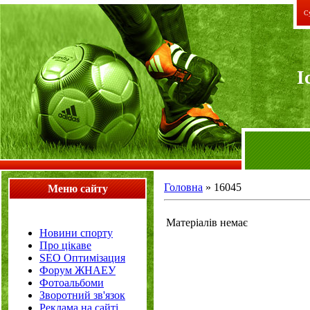
Су
I
Головна
»
16045
Меню сайту
Матеріалів немає
Новини спорту
Про цікаве
SEO Оптимізация
Форум ЖНАЕУ
Фотоальбоми
Зворотний зв'язок
Реклама на сайті