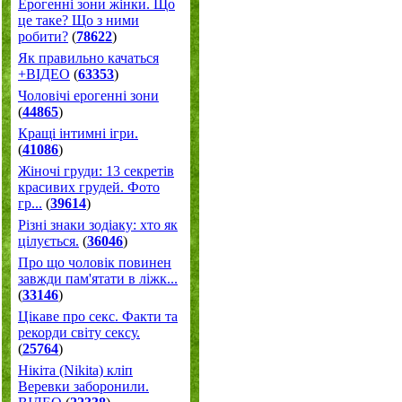
Ерогенні зони жінки. Що
це таке? Що з ними
робити?
(
78622
)
Як правильно качаться
+ВІДЕО
(
63353
)
Чоловічі ерогенні зони
(
44865
)
Кращі інтимні ігри.
(
41086
)
Жіночі груди: 13 секретів
красивих грудей. Фото
гр...
(
39614
)
Різні знаки зодіаку: хто як
цілується.
(
36046
)
Про що чоловік повинен
завжди пам'ятати в ліжк...
(
33146
)
Цікаве про секс. Факти та
рекорди світу сексу.
(
25764
)
Нікіта (Nikita) кліп
Веревки заборонили.