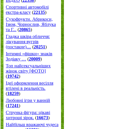
ВІДЕО
(
22338
)
Спортивні автомобілі
екстра-класу
(
22135
)
Cухофрукти. Абрикоси,
Ізюм, Чорнослив, Яблука
та Г...
(
20865
)
Гладка шкіра обличчя:
лікування вугрів
(постакне)....
(
20251
)
Інтимні «фішки» знаків
Зодіаку …
(
20009
)
Топ найсексуальніших
жінок світу [ФОТО]
(
19742
)
Ідеї оформлення весілля
втілені в реальність.
(
18259
)
Любовні ігри у ванній
(
17241
)
Струнка фігура: цікаві
хитрощі зірок.
(
16673
)
Найбільш вражаючі чудеса