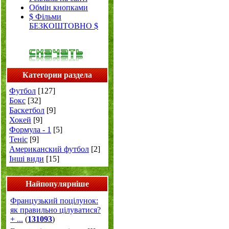
Обмін кнопками
$ Фільми
БЕЗКОШТОВНО $
Категории раздела
Футбол
[127]
Бокс
[32]
Баскетбол
[9]
Хокей
[9]
Формула - 1
[5]
Теніс
[9]
Американский футбол
[2]
Інші види
[15]
Найпопулярніше
Французький поцілунок:
як правильно цілуватися?
+ ...
(
131093
)