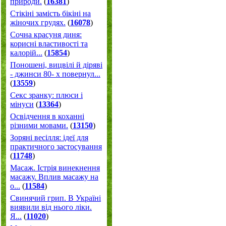
природи.
(
16381
)
Стікіні замість бікіні на
жіночих грудях.
(
16078
)
Сочна красуня диня:
корисні властивості та
калорій...
(
15854
)
Поношені, вицвілі й діряві
- джинси 80- х повернул...
(
13559
)
Секс зранку: плюси і
мінуси
(
13364
)
Освідчення в коханні
різними мовами.
(
13150
)
Зоряні весілля: ідеї для
практичного застосування
(
11748
)
Масаж. Істрія винекнення
масажу. Вплив масажу на
о...
(
11584
)
Свинячий грип. В Україні
виявили від нього ліки.
Я...
(
11020
)