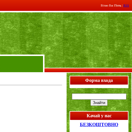
Вітаю Вас
Гість
|
RSS
Форма входа
Качай у нас
БЕЗКОШТОВНО