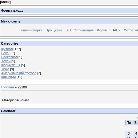
[
Iceek
]
Форма входу
Меню сайту
Новини спорту
Про цікаве
SEO Оптимізация
Форум ЖНАЕУ
Фотоаль
Categories
Футбол
[127]
Бокс
[32]
Баскетбол
[9]
Хокей
[9]
Формула - 1
[5]
Теніс
[9]
Американский футбол
[2]
Інші види
[15]
Головна
»
22100
Матеріалів немає
Calendar
Пн
Вт
3
4