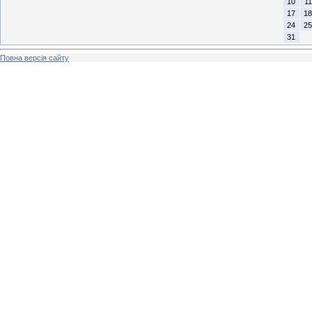
10
11
17
18
24
25
31
Повна версія сайту