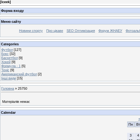
[
Iceek
]
Форма входу
Меню сайту
Новини спорту
Про цікаве
SEO Оптимізация
Форум ЖНАЕУ
Фотоаль
Categories
Футбол
[127]
Бокс
[32]
Баскетбол
[9]
Хокей
[9]
Формула - 1
[5]
Теніс
[9]
Американский футбол
[2]
Інші види
[15]
Головна
»
25750
Матеріалів немає
Calendar
Пн
Вт
3
4