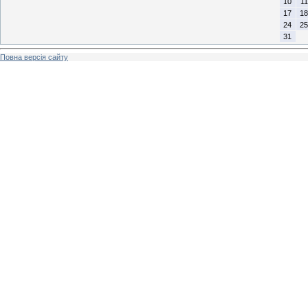
10
11
17
18
24
25
31
Повна версія сайту