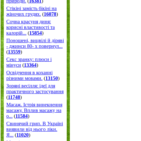
природи.
(
16381
)
Стікіні замість бікіні на
жіночих грудях.
(
16078
)
Сочна красуня диня:
корисні властивості та
калорій...
(
15854
)
Поношені, вицвілі й діряві
- джинси 80- х повернул...
(
13559
)
Секс зранку: плюси і
мінуси
(
13364
)
Освідчення в коханні
різними мовами.
(
13150
)
Зоряні весілля: ідеї для
практичного застосування
(
11748
)
Масаж. Істрія винекнення
масажу. Вплив масажу на
о...
(
11584
)
Свинячий грип. В Україні
виявили від нього ліки.
Я...
(
11020
)