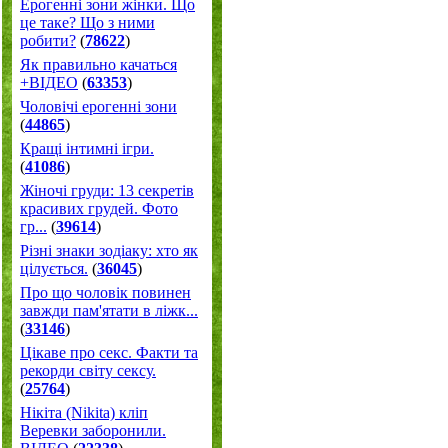
Ерогенні зони жінки. Що
це таке? Що з ними
робити?
(
78622
)
Як правильно качаться
+ВІДЕО
(
63353
)
Чоловічі ерогенні зони
(
44865
)
Кращі інтимні ігри.
(
41086
)
Жіночі груди: 13 секретів
красивих грудей. Фото
гр...
(
39614
)
Різні знаки зодіаку: хто як
цілується.
(
36045
)
Про що чоловік повинен
завжди пам'ятати в ліжк...
(
33146
)
Цікаве про секс. Факти та
рекорди світу сексу.
(
25764
)
Нікіта (Nikita) кліп
Веревки заборонили.