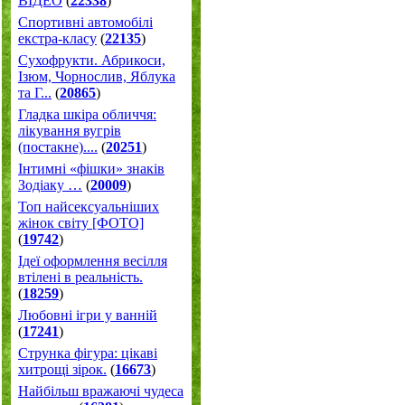
ВІДЕО
(
22338
)
Спортивні автомобілі
екстра-класу
(
22135
)
Cухофрукти. Абрикоси,
Ізюм, Чорнослив, Яблука
та Г...
(
20865
)
Гладка шкіра обличчя:
лікування вугрів
(постакне)....
(
20251
)
Інтимні «фішки» знаків
Зодіаку …
(
20009
)
Топ найсексуальніших
жінок світу [ФОТО]
(
19742
)
Ідеї оформлення весілля
втілені в реальність.
(
18259
)
Любовні ігри у ванній
(
17241
)
Струнка фігура: цікаві
хитрощі зірок.
(
16673
)
Найбільш вражаючі чудеса