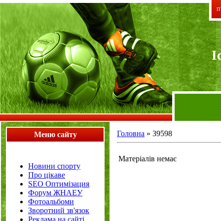
П`
I
Головна
»
39598
Меню сайту
Матеріалів немає
Новини спорту
Про цікаве
SEO Оптимізация
Форум ЖНАЕУ
Фотоальбоми
Зворотний зв'язок
Реклама на сайті