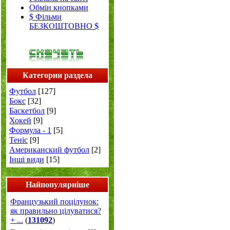
Обмін кнопками
$ Фільми
БЕЗКОШТОВНО $
Категории раздела
Футбол
[127]
Бокс
[32]
Баскетбол
[9]
Хокей
[9]
Формула - 1
[5]
Теніс
[9]
Американский футбол
[2]
Інші види
[15]
Найпопулярніше
Французький поцілунок:
як правильно цілуватися?
+ ...
(
131092
)