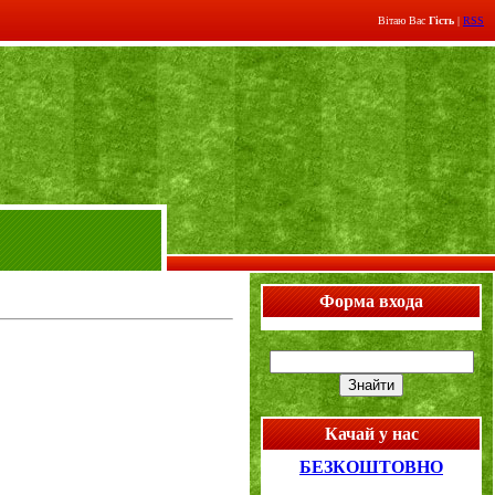
Вітаю Вас
Гість
|
RSS
Форма входа
Качай у нас
БЕЗКОШТОВНО