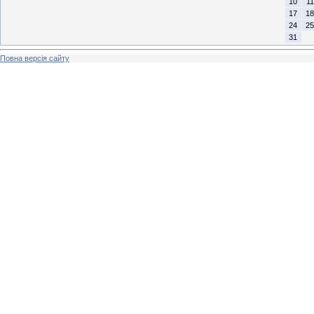
10
11
17
18
24
25
31
Повна версія сайту