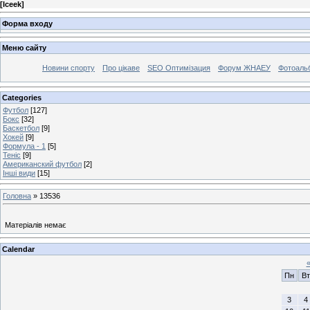
[
Iceek
]
Форма входу
Меню сайту
Новини спорту
Про цікаве
SEO Оптимізация
Форум ЖНАЕУ
Фотоаль
Categories
Футбол
[127]
Бокс
[32]
Баскетбол
[9]
Хокей
[9]
Формула - 1
[5]
Теніс
[9]
Американский футбол
[2]
Інші види
[15]
Головна
»
13536
Матеріалів немає
Calendar
Пн
Вт
3
4