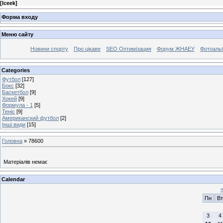
[
Iceek
]
Форма входу
Меню сайту
Новини спорту
Про цікаве
SEO Оптимізация
Форум ЖНАЕУ
Фотоаль
Categories
Футбол
[127]
Бокс
[32]
Баскетбол
[9]
Хокей
[9]
Формула - 1
[5]
Теніс
[9]
Американский футбол
[2]
Інші види
[15]
Головна
»
78600
Матеріалів немає
Calendar
Пн
Вт
3
4