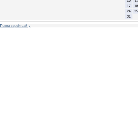
10
11
17
18
24
25
31
Повна версія сайту