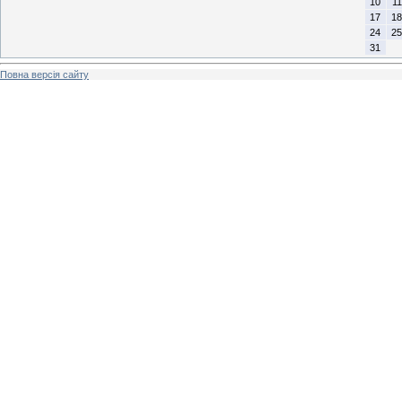
10
11
17
18
24
25
31
Повна версія сайту