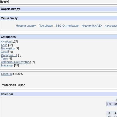
[
Iceek
]
Форма входу
Меню сайту
Новини спорту
Про цікаве
SEO Оптимізация
Форум ЖНАЕУ
Фотоаль
Categories
Футбол
[127]
Бокс
[32]
Баскетбол
[9]
Хокей
[9]
Формула - 1
[5]
Теніс
[9]
Американский футбол
[2]
Інші види
[15]
Головна
»
15835
Матеріалів немає
Calendar
Пн
Вт
3
4