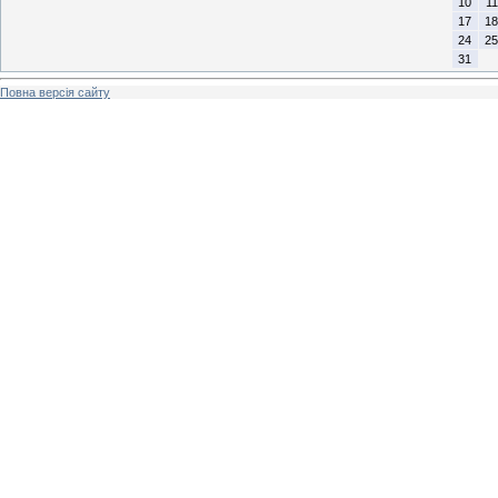
10
11
17
18
24
25
31
Повна версія сайту