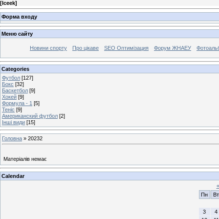
[
Iceek
]
Форма входу
Меню сайту
Новини спорту
Про цікаве
SEO Оптимізация
Форум ЖНАЕУ
Фотоаль
Categories
Футбол
[127]
Бокс
[32]
Баскетбол
[9]
Хокей
[9]
Формула - 1
[5]
Теніс
[9]
Американский футбол
[2]
Інші види
[15]
Головна
»
20232
Матеріалів немає
Calendar
Пн
Вт
3
4