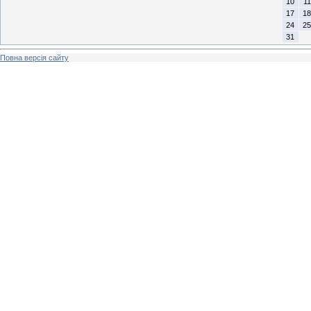
10
11
17
18
24
25
31
Повна версія сайту