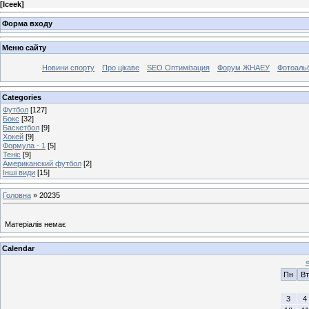
[
Iceek
]
Форма входу
Меню сайту
Новини спорту
Про цікаве
SEO Оптимізация
Форум ЖНАЕУ
Фотоаль
Categories
Футбол
[127]
Бокс
[32]
Баскетбол
[9]
Хокей
[9]
Формула - 1
[5]
Теніс
[9]
Американский футбол
[2]
Інші види
[15]
Головна
»
20235
Матеріалів немає
Calendar
Пн
Вт
3
4