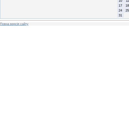
10
11
17
18
24
25
31
Повна версія сайту