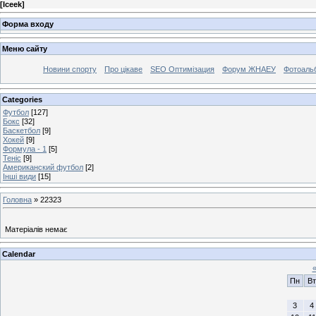
[
Iceek
]
Форма входу
Меню сайту
Новини спорту
Про цікаве
SEO Оптимізация
Форум ЖНАЕУ
Фотоаль
Categories
Футбол
[127]
Бокс
[32]
Баскетбол
[9]
Хокей
[9]
Формула - 1
[5]
Теніс
[9]
Американский футбол
[2]
Інші види
[15]
Головна
»
22323
Матеріалів немає
Calendar
Пн
Вт
3
4