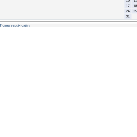
10
11
17
18
24
25
31
Повна версія сайту