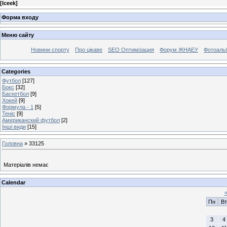
[
Iceek
]
Форма входу
Меню сайту
Новини спорту
Про цікаве
SEO Оптимізация
Форум ЖНАЕУ
Фотоаль
Categories
Футбол
[127]
Бокс
[32]
Баскетбол
[9]
Хокей
[9]
Формула - 1
[5]
Теніс
[9]
Американский футбол
[2]
Інші види
[15]
Головна
»
33125
Матеріалів немає
Calendar
Пн
Вт
3
4