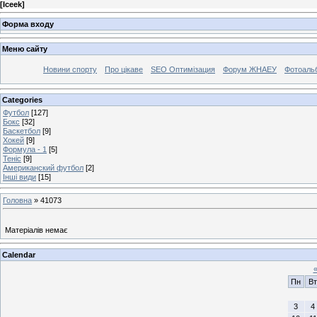
[
Iceek
]
Форма входу
Меню сайту
Новини спорту
Про цікаве
SEO Оптимізация
Форум ЖНАЕУ
Фотоаль
Categories
Футбол
[127]
Бокс
[32]
Баскетбол
[9]
Хокей
[9]
Формула - 1
[5]
Теніс
[9]
Американский футбол
[2]
Інші види
[15]
Головна
»
41073
Матеріалів немає
Calendar
Пн
Вт
3
4