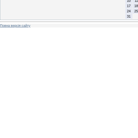
10
11
17
18
24
25
31
Повна версія сайту