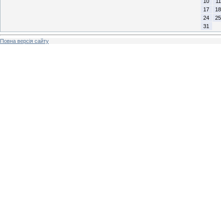
10
11
17
18
24
25
31
Повна версія сайту