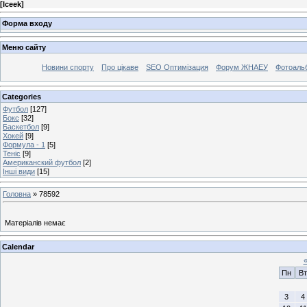
[
Iceek
]
Форма входу
Меню сайту
Новини спорту
Про цікаве
SEO Оптимізация
Форум ЖНАЕУ
Фотоаль
Categories
Футбол
[127]
Бокс
[32]
Баскетбол
[9]
Хокей
[9]
Формула - 1
[5]
Теніс
[9]
Американский футбол
[2]
Інші види
[15]
Головна
»
78592
Матеріалів немає
Calendar
Пн
Вт
3
4