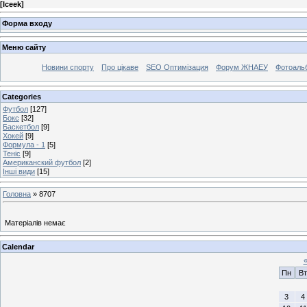
[
Iceek
]
Форма входу
Меню сайту
Новини спорту
Про цікаве
SEO Оптимізация
Форум ЖНАЕУ
Фотоаль
Categories
Футбол
[127]
Бокс
[32]
Баскетбол
[9]
Хокей
[9]
Формула - 1
[5]
Теніс
[9]
Американский футбол
[2]
Інші види
[15]
Головна
»
8707
Матеріалів немає
Calendar
Пн
Вт
3
4