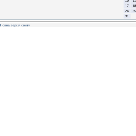
10
11
17
18
24
25
31
Повна версія сайту