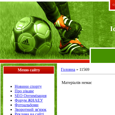
Су
I
Головна
»
11569
Меню сайту
Матеріалів немає
Новини спорту
Про цікаве
SEO Оптимізация
Форум ЖНАЕУ
Фотоальбоми
Зворотний зв'язок
Реклама на сайті