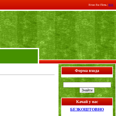
Вітаю Вас
Гість
|
RSS
Форма входа
Качай у нас
БЕЗКОШТОВНО