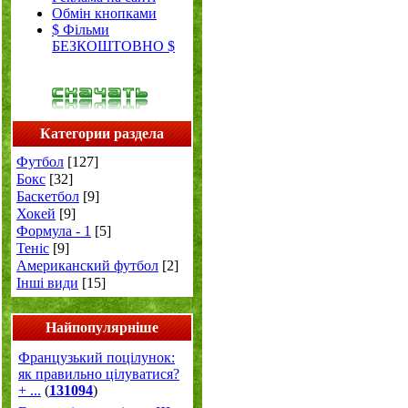
Обмін кнопками
$ Фільми
БЕЗКОШТОВНО $
Категории раздела
Футбол
[127]
Бокс
[32]
Баскетбол
[9]
Хокей
[9]
Формула - 1
[5]
Теніс
[9]
Американский футбол
[2]
Інші види
[15]
Найпопулярніше
Французький поцілунок:
як правильно цілуватися?
+ ...
(
131094
)