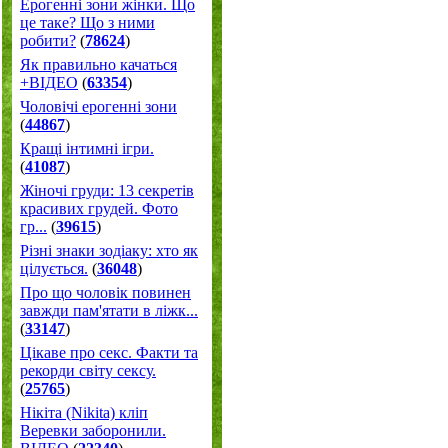
Ерогенні зони жінки. Що
це таке? Що з ними
робити?
(
78624
)
Як правильно качаться
+ВІДЕО
(
63354
)
Чоловічі ерогенні зони
(
44867
)
Кращі інтимні ігри.
(
41087
)
Жіночі груди: 13 секретів
красивих грудей. Фото
гр...
(
39615
)
Різні знаки зодіаку: хто як
цілується.
(
36048
)
Про що чоловік повинен
завжди пам'ятати в ліжк...
(
33147
)
Цікаве про секс. Факти та
рекорди світу сексу.
(
25765
)
Нікіта (Nikita) кліп
Веревки заборонили.