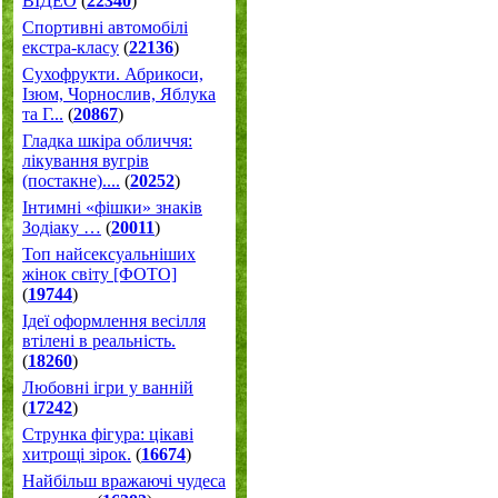
ВІДЕО
(
22340
)
Спортивні автомобілі
екстра-класу
(
22136
)
Cухофрукти. Абрикоси,
Ізюм, Чорнослив, Яблука
та Г...
(
20867
)
Гладка шкіра обличчя:
лікування вугрів
(постакне)....
(
20252
)
Інтимні «фішки» знаків
Зодіаку …
(
20011
)
Топ найсексуальніших
жінок світу [ФОТО]
(
19744
)
Ідеї оформлення весілля
втілені в реальність.
(
18260
)
Любовні ігри у ванній
(
17242
)
Струнка фігура: цікаві
хитрощі зірок.
(
16674
)
Найбільш вражаючі чудеса