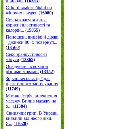
природи.
(
16383
)
Стікіні замість бікіні на
жіночих грудях.
(
16080
)
Сочна красуня диня:
корисні властивості та
калорій...
(
15855
)
Поношені, вицвілі й діряві
- джинси 80- х повернул...
(
13560
)
Секс зранку: плюси і
мінуси
(
13365
)
Освідчення в коханні
різними мовами.
(
13152
)
Зоряні весілля: ідеї для
практичного застосування
(
11749
)
Масаж. Істрія винекнення
масажу. Вплив масажу на
о...
(
11584
)
Свинячий грип. В Україні
виявили від нього ліки.
Я...
(
11020
)