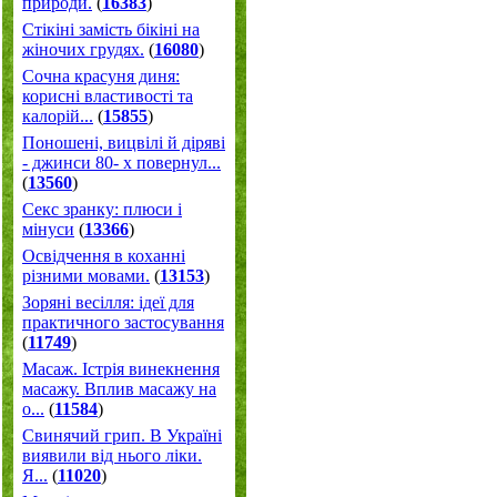
природи.
(
16383
)
Стікіні замість бікіні на
жіночих грудях.
(
16080
)
Сочна красуня диня:
корисні властивості та
калорій...
(
15855
)
Поношені, вицвілі й діряві
- джинси 80- х повернул...
(
13560
)
Секс зранку: плюси і
мінуси
(
13366
)
Освідчення в коханні
різними мовами.
(
13153
)
Зоряні весілля: ідеї для
практичного застосування
(
11749
)
Масаж. Істрія винекнення
масажу. Вплив масажу на
о...
(
11584
)
Свинячий грип. В Україні
виявили від нього ліки.
Я...
(
11020
)