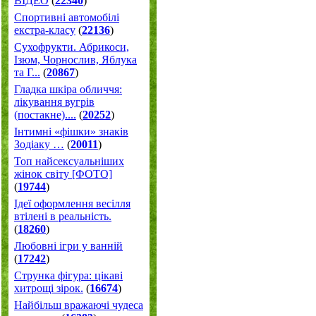
ВІДЕО
(
22340
)
Спортивні автомобілі
екстра-класу
(
22136
)
Cухофрукти. Абрикоси,
Ізюм, Чорнослив, Яблука
та Г...
(
20867
)
Гладка шкіра обличчя:
лікування вугрів
(постакне)....
(
20252
)
Інтимні «фішки» знаків
Зодіаку …
(
20011
)
Топ найсексуальніших
жінок світу [ФОТО]
(
19744
)
Ідеї оформлення весілля
втілені в реальність.
(
18260
)
Любовні ігри у ванній
(
17242
)
Струнка фігура: цікаві
хитрощі зірок.
(
16674
)
Найбільш вражаючі чудеса