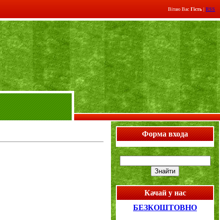
Вітаю Вас
Гість
|
RSS
Форма входа
Качай у нас
БЕЗКОШТОВНО