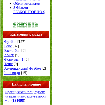
Обмін кнопками
$ Фільми
БЕЗКОШТОВНО $
Категории раздела
Футбол
[127]
Бокс
[32]
Баскетбол
[9]
Хокей
[9]
Формула - 1
[5]
Теніс
[9]
Американский футбол
[2]
Інші види
[15]
Найпопулярніше
Французький поцілунок:
як правильно цілуватися?
+ ...
(
131098
)