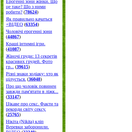
Ерогенні зони жінки. Що
це таке? Що з ними
робити?
(
78624
)
Як правильно качаться
+ВІДЕО
(
63354
)
Чоловічі ерогенні зони
(
44867
)
Кращі інтимні ігри.
(
41087
)
Жіночі груди: 13 секретів
красивих грудей. Фото
гр...
(
39615
)
Різні знаки зодіаку: хто як
цілується.
(
36048
)
Про що чоловік повинен
завжди пам'ятати в ліжк...
(
33147
)
Цікаве про секс. Факти та
рекорди світу сексу.
(
25765
)
Нікіта (Nikita) кліп
Веревки заборонили.