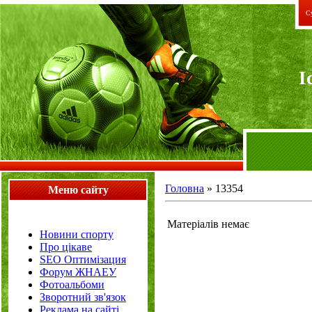
Су
I
Головна
»
13354
Меню сайту
Матеріалів немає
Новини спорту
Про цікаве
SEO Оптимізация
Форум ЖНАЕУ
Фотоальбоми
Зворотний зв'язок
Реклама на сайті