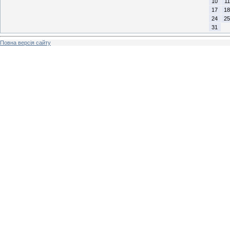
10
11
17
18
24
25
31
Повна версія сайту