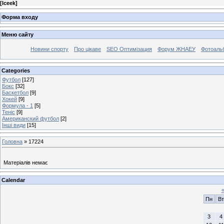
[
Iceek
]
Форма входу
Меню сайту
Новини спорту
Про цікаве
SEO Оптимізация
Форум ЖНАЕУ
Фотоаль
Categories
Футбол
[127]
Бокс
[32]
Баскетбол
[9]
Хокей
[9]
Формула - 1
[5]
Теніс
[9]
Американский футбол
[2]
Інші види
[15]
Головна
»
17224
Матеріалів немає
Calendar
Пн
Вт
3
4