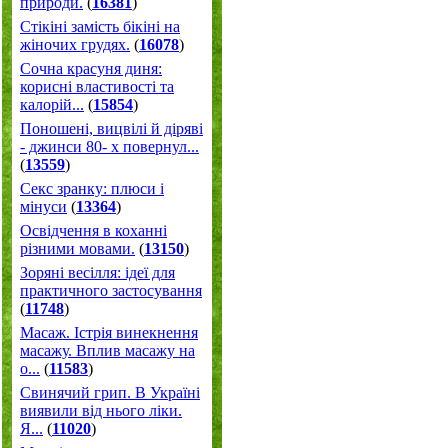
природи.
(
16381
)
Стікіні замість бікіні на
жіночих грудях.
(
16078
)
Сочна красуня диня:
корисні властивості та
калорій...
(
15854
)
Поношені, вицвілі й діряві
- джинси 80- х повернул...
(
13559
)
Секс зранку: плюси і
мінуси
(
13364
)
Освідчення в коханні
різними мовами.
(
13150
)
Зоряні весілля: ідеї для
практичного застосування
(
11748
)
Масаж. Істрія винекнення
масажу. Вплив масажу на
о...
(
11583
)
Свинячий грип. В Україні
виявили від нього ліки.
Я...
(
11020
)