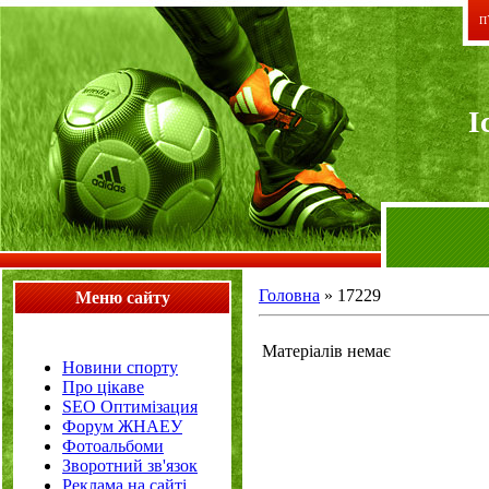
П`
I
Головна
»
17229
Меню сайту
Матеріалів немає
Новини спорту
Про цікаве
SEO Оптимізация
Форум ЖНАЕУ
Фотоальбоми
Зворотний зв'язок
Реклама на сайті