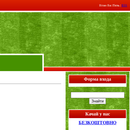
Вітаю Вас
Гість
|
RSS
Форма входа
Качай у нас
БЕЗКОШТОВНО