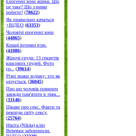
Ерогенні зони жінки. Що
це таке? Що з ними
робити?
(
78622
)
Як правильно качаться
+ВІДЕО
(
63353
)
Чоловічі ерогенні зони
(
44865
)
Кращі інтимні ігри.
(
41086
)
Жіночі груди: 13 секретів
красивих грудей. Фото
гр...
(
39614
)
Різні знаки зодіаку: хто як
цілується.
(
36045
)
Про що чоловік повинен
завжди пам'ятати в ліжк...
(
33146
)
Цікаве про секс. Факти та
рекорди світу сексу.
(
25764
)
Нікіта (Nikita) кліп
Веревки заборонили.