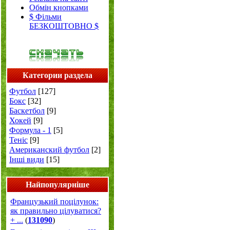
Обмін кнопками
$ Фільми
БЕЗКОШТОВНО $
Категории раздела
Футбол
[127]
Бокс
[32]
Баскетбол
[9]
Хокей
[9]
Формула - 1
[5]
Теніс
[9]
Американский футбол
[2]
Інші види
[15]
Найпопулярніше
Французький поцілунок:
як правильно цілуватися?
+ ...
(
131090
)