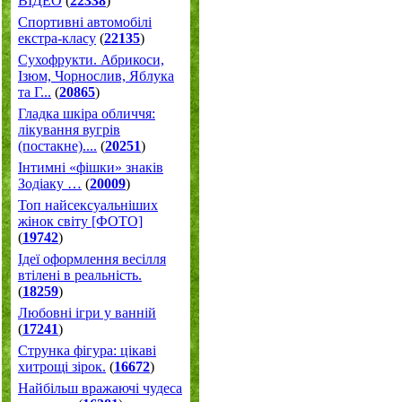
ВІДЕО
(
22338
)
Спортивні автомобілі
екстра-класу
(
22135
)
Cухофрукти. Абрикоси,
Ізюм, Чорнослив, Яблука
та Г...
(
20865
)
Гладка шкіра обличчя:
лікування вугрів
(постакне)....
(
20251
)
Інтимні «фішки» знаків
Зодіаку …
(
20009
)
Топ найсексуальніших
жінок світу [ФОТО]
(
19742
)
Ідеї оформлення весілля
втілені в реальність.
(
18259
)
Любовні ігри у ванній
(
17241
)
Струнка фігура: цікаві
хитрощі зірок.
(
16672
)
Найбільш вражаючі чудеса